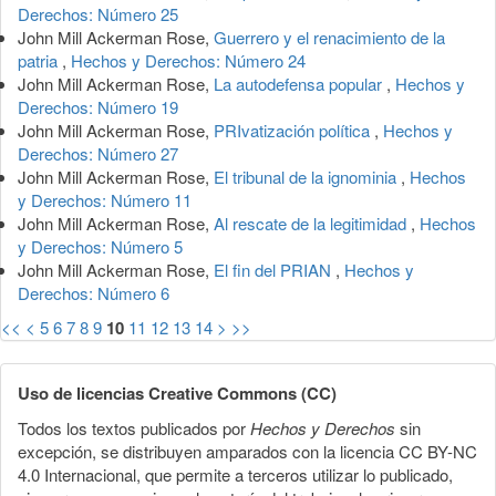
Derechos: Número 25
John Mill Ackerman Rose,
Guerrero y el renacimiento de la
patria
,
Hechos y Derechos: Número 24
John Mill Ackerman Rose,
La autodefensa popular
,
Hechos y
Derechos: Número 19
John Mill Ackerman Rose,
PRIvatización política
,
Hechos y
Derechos: Número 27
John Mill Ackerman Rose,
El tribunal de la ignominia
,
Hechos
y Derechos: Número 11
John Mill Ackerman Rose,
Al rescate de la legitimidad
,
Hechos
y Derechos: Número 5
John Mill Ackerman Rose,
El fin del PRIAN
,
Hechos y
Derechos: Número 6
<<
<
5
6
7
8
9
10
11
12
13
14
>
>>
Uso de licencias Creative Commons (CC)
Todos los textos publicados por
Hechos y Derechos
sin
excepción, se distribuyen amparados con la licencia CC BY-NC
4.0 Internacional, que permite a terceros utilizar lo publicado,