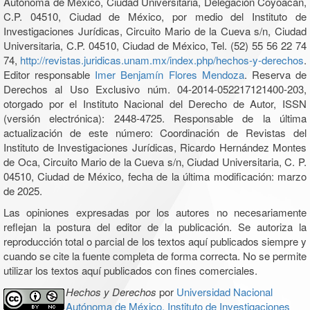
Autónoma de México, Ciudad Universitaria, Delegación Coyoacán,
C.P. 04510, Ciudad de México, por medio del Instituto de
Investigaciones Jurídicas, Circuito Mario de la Cueva s/n, Ciudad
Universitaria, C.P. 04510, Ciudad de México, Tel. (52) 55 56 22 74
74,
http://revistas.juridicas.unam.mx/index.php/hechos-y-derechos
.
Editor responsable
Imer Benjamín Flores Mendoza
. Reserva de
Derechos al Uso Exclusivo núm. 04-2014-052217121400-203,
otorgado por el Instituto Nacional del Derecho de Autor, ISSN
(versión electrónica): 2448-4725. Responsable de la última
actualización de este número: Coordinación de Revistas del
Instituto de Investigaciones Jurídicas, Ricardo Hernández Montes
de Oca, Circuito Mario de la Cueva s/n, Ciudad Universitaria, C. P.
04510, Ciudad de México, fecha de la última modificación: marzo
de 2025.
Las opiniones expresadas por los autores no necesariamente
reflejan la postura del editor de la publicación. Se autoriza la
reproducción total o parcial de los textos aquí publicados siempre y
cuando se cite la fuente completa de forma correcta. No se permite
utilizar los textos aquí publicados con fines comerciales.
Hechos y Derechos
por
Universidad Nacional
Autónoma de México, Instituto de Investigaciones