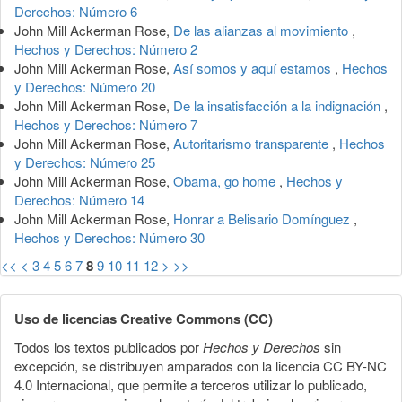
Derechos: Número 6
John Mill Ackerman Rose,
De las alianzas al movimiento
,
Hechos y Derechos: Número 2
John Mill Ackerman Rose,
Así somos y aquí estamos
,
Hechos
y Derechos: Número 20
John Mill Ackerman Rose,
De la insatisfacción a la indignación
,
Hechos y Derechos: Número 7
John Mill Ackerman Rose,
Autoritarismo transparente
,
Hechos
y Derechos: Número 25
John Mill Ackerman Rose,
Obama, go home
,
Hechos y
Derechos: Número 14
John Mill Ackerman Rose,
Honrar a Belisario Domínguez
,
Hechos y Derechos: Número 30
<<
<
3
4
5
6
7
8
9
10
11
12
>
>>
Uso de licencias Creative Commons (CC)
Todos los textos publicados por
Hechos y Derechos
sin
excepción, se distribuyen amparados con la licencia CC BY-NC
4.0 Internacional, que permite a terceros utilizar lo publicado,