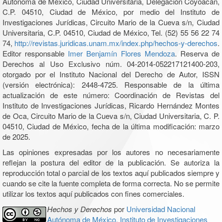
Autónoma de México, Ciudad Universitaria, Delegación Coyoacán,
C.P. 04510, Ciudad de México, por medio del Instituto de
Investigaciones Jurídicas, Circuito Mario de la Cueva s/n, Ciudad
Universitaria, C.P. 04510, Ciudad de México, Tel. (52) 55 56 22 74
74,
http://revistas.juridicas.unam.mx/index.php/hechos-y-derechos
.
Editor responsable
Imer Benjamín Flores Mendoza
. Reserva de
Derechos al Uso Exclusivo núm. 04-2014-052217121400-203,
otorgado por el Instituto Nacional del Derecho de Autor, ISSN
(versión electrónica): 2448-4725. Responsable de la última
actualización de este número: Coordinación de Revistas del
Instituto de Investigaciones Jurídicas, Ricardo Hernández Montes
de Oca, Circuito Mario de la Cueva s/n, Ciudad Universitaria, C. P.
04510, Ciudad de México, fecha de la última modificación: marzo
de 2025.
Las opiniones expresadas por los autores no necesariamente
reflejan la postura del editor de la publicación. Se autoriza la
reproducción total o parcial de los textos aquí publicados siempre y
cuando se cite la fuente completa de forma correcta. No se permite
utilizar los textos aquí publicados con fines comerciales.
Hechos y Derechos
por
Universidad Nacional
Autónoma de México, Instituto de Investigaciones