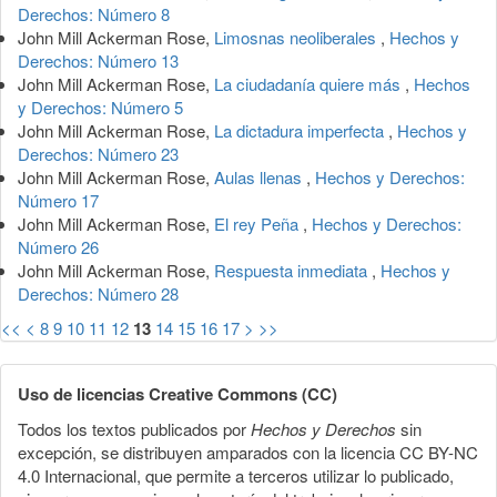
Derechos: Número 8
John Mill Ackerman Rose,
Limosnas neoliberales
,
Hechos y
Derechos: Número 13
John Mill Ackerman Rose,
La ciudadanía quiere más
,
Hechos
y Derechos: Número 5
John Mill Ackerman Rose,
La dictadura imperfecta
,
Hechos y
Derechos: Número 23
John Mill Ackerman Rose,
Aulas llenas
,
Hechos y Derechos:
Número 17
John Mill Ackerman Rose,
El rey Peña
,
Hechos y Derechos:
Número 26
John Mill Ackerman Rose,
Respuesta inmediata
,
Hechos y
Derechos: Número 28
<<
<
8
9
10
11
12
13
14
15
16
17
>
>>
Uso de licencias Creative Commons (CC)
Todos los textos publicados por
Hechos y Derechos
sin
excepción, se distribuyen amparados con la licencia CC BY-NC
4.0 Internacional, que permite a terceros utilizar lo publicado,