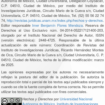
Autónoma de México, Ciudad Universitaria, Delegación Coyoacán,
C.P. 04510, Ciudad de México, por medio del Instituto de
Investigaciones Jurídicas, Circuito Mario de la Cueva s/n, Ciudad
Universitaria, C.P. 04510, Ciudad de México, Tel. (52) 55 56 22 74
74,
http://revistas.juridicas.unam.mx/index.php/hechos-y-derechos
.
Editor responsable
Imer Benjamín Flores Mendoza
. Reserva de
Derechos al Uso Exclusivo núm. 04-2014-052217121400-203,
otorgado por el Instituto Nacional del Derecho de Autor, ISSN
(versión electrónica): 2448-4725. Responsable de la última
actualización de este número: Coordinación de Revistas del
Instituto de Investigaciones Jurídicas, Ricardo Hernández Montes
de Oca, Circuito Mario de la Cueva s/n, Ciudad Universitaria, C. P.
04510, Ciudad de México, fecha de la última modificación: marzo
de 2025.
Las opiniones expresadas por los autores no necesariamente
reflejan la postura del editor de la publicación. Se autoriza la
reproducción total o parcial de los textos aquí publicados siempre y
cuando se cite la fuente completa de forma correcta. No se permite
utilizar los textos aquí publicados con fines comerciales.
Hechos y Derechos
por
Universidad Nacional
Autónoma de México, Instituto de Investigaciones