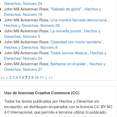
Derechos: Número 24
John Mill Ackerman Rose,
"Sábado de gloria"
,
Hechos y
Derechos: Número 19
John Mill Ackerman Rose,
Una mentira llamada democracia
,
Hechos y Derechos: Número 29
John Mill Ackerman Rose,
La revuelta juvenil
,
Hechos y
Derechos: Número 5
John Mill Ackerman Rose,
Opacidad con moño navideño
,
Hechos y Derechos: Número 8
John Mill Ackerman Rose,
Todos somos Abarca
,
Hechos y
Derechos: Número 24
John Mill Ackerman Rose,
Bárbaros en el poder
,
Hechos y
Derechos: Número 27
<<
<
2
3
4
5
6
7
8
9
10
11
>
>>
Uso de licencias Creative Commons (CC)
Todos los textos publicados por
Hechos y Derechos
sin
excepción, se distribuyen amparados con la licencia CC BY-NC
4.0 Internacional, que permite a terceros utilizar lo publicado,