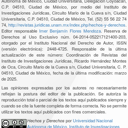
Autónoma de México, Ciudad Universitaria, Delegación Coyoacán,
C.P. 04510, Ciudad de México, por medio del Instituto de
Investigaciones Jurídicas, Circuito Mario de la Cueva s/n, Ciudad
Universitaria, C.P. 04510, Ciudad de México, Tel. (52) 55 56 22 74
74,
http://revistas.juridicas.unam.mx/index.php/hechos-y-derechos
.
Editor responsable
Imer Benjamín Flores Mendoza
. Reserva de
Derechos al Uso Exclusivo núm. 04-2014-052217121400-203,
otorgado por el Instituto Nacional del Derecho de Autor, ISSN
(versión electrónica): 2448-4725. Responsable de la última
actualización de este número: Coordinación de Revistas del
Instituto de Investigaciones Jurídicas, Ricardo Hernández Montes
de Oca, Circuito Mario de la Cueva s/n, Ciudad Universitaria, C. P.
04510, Ciudad de México, fecha de la última modificación: marzo
de 2025.
Las opiniones expresadas por los autores no necesariamente
reflejan la postura del editor de la publicación. Se autoriza la
reproducción total o parcial de los textos aquí publicados siempre y
cuando se cite la fuente completa de forma correcta. No se permite
utilizar los textos aquí publicados con fines comerciales.
Hechos y Derechos
por
Universidad Nacional
Autónoma de México, Instituto de Investigaciones