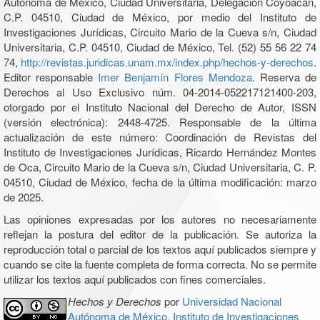
Autónoma de México, Ciudad Universitaria, Delegación Coyoacán,
C.P. 04510, Ciudad de México, por medio del Instituto de
Investigaciones Jurídicas, Circuito Mario de la Cueva s/n, Ciudad
Universitaria, C.P. 04510, Ciudad de México, Tel. (52) 55 56 22 74
74,
http://revistas.juridicas.unam.mx/index.php/hechos-y-derechos
.
Editor responsable
Imer Benjamín Flores Mendoza
. Reserva de
Derechos al Uso Exclusivo núm. 04-2014-052217121400-203,
otorgado por el Instituto Nacional del Derecho de Autor, ISSN
(versión electrónica): 2448-4725. Responsable de la última
actualización de este número: Coordinación de Revistas del
Instituto de Investigaciones Jurídicas, Ricardo Hernández Montes
de Oca, Circuito Mario de la Cueva s/n, Ciudad Universitaria, C. P.
04510, Ciudad de México, fecha de la última modificación: marzo
de 2025.
Las opiniones expresadas por los autores no necesariamente
reflejan la postura del editor de la publicación. Se autoriza la
reproducción total o parcial de los textos aquí publicados siempre y
cuando se cite la fuente completa de forma correcta. No se permite
utilizar los textos aquí publicados con fines comerciales.
Hechos y Derechos
por
Universidad Nacional
Autónoma de México, Instituto de Investigaciones