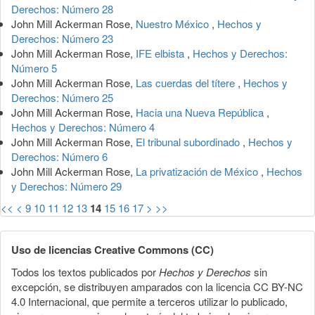
Derechos: Número 28
John Mill Ackerman Rose,
Nuestro México
,
Hechos y
Derechos: Número 23
John Mill Ackerman Rose,
IFE elbista
,
Hechos y Derechos:
Número 5
John Mill Ackerman Rose,
Las cuerdas del títere
,
Hechos y
Derechos: Número 25
John Mill Ackerman Rose,
Hacia una Nueva República
,
Hechos y Derechos: Número 4
John Mill Ackerman Rose,
El tribunal subordinado
,
Hechos y
Derechos: Número 6
John Mill Ackerman Rose,
La privatización de México
,
Hechos
y Derechos: Número 29
<<
<
9
10
11
12
13
14
15
16
17
>
>>
Uso de licencias Creative Commons (CC)
Todos los textos publicados por
Hechos y Derechos
sin
excepción, se distribuyen amparados con la licencia CC BY-NC
4.0 Internacional, que permite a terceros utilizar lo publicado,