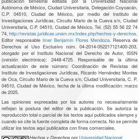
publicación bimestral editada por la Universidad Nacional
Autónoma de México, Ciudad Universitaria, Delegación Coyoacán,
C.P. 04510, Ciudad de México, por medio del Instituto de
Investigaciones Jurídicas, Circuito Mario de la Cueva s/n, Ciudad
Universitaria, C.P. 04510, Ciudad de México, Tel. (52) 55 56 22 74
74,
http://revistas.juridicas.unam.mx/index.php/hechos-y-derechos
.
Editor responsable
Imer Benjamín Flores Mendoza
. Reserva de
Derechos al Uso Exclusivo núm. 04-2014-052217121400-203,
otorgado por el Instituto Nacional del Derecho de Autor, ISSN
(versión electrónica): 2448-4725. Responsable de la última
actualización de este número: Coordinación de Revistas del
Instituto de Investigaciones Jurídicas, Ricardo Hernández Montes
de Oca, Circuito Mario de la Cueva s/n, Ciudad Universitaria, C. P.
04510, Ciudad de México, fecha de la última modificación: marzo
de 2025.
Las opiniones expresadas por los autores no necesariamente
reflejan la postura del editor de la publicación. Se autoriza la
reproducción total o parcial de los textos aquí publicados siempre y
cuando se cite la fuente completa de forma correcta. No se permite
utilizar los textos aquí publicados con fines comerciales.
Hechos y Derechos
por
Universidad Nacional