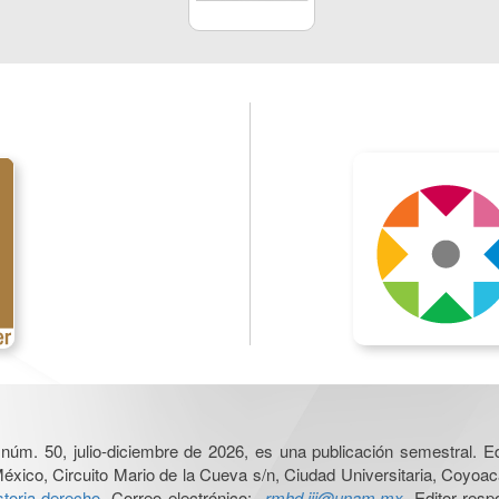
, núm. 50, julio-diciembre de 2026, es una publicación semestral. Ed
xico, Circuito Mario de la Cueva s/n, Ciudad Universitaria, Coyoac
storia-derecho
. Correo electrónico:
rmhd.iij@unam.mx
. Editor res