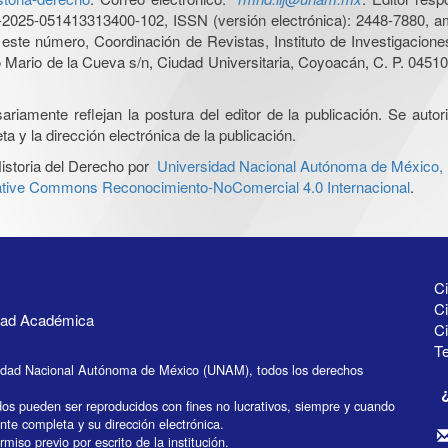
025-051413313400-102, ISSN (versión electrónica): 2448-7880, amb
e este número, Coordinación de Revistas, Instituto de Investigacion
Mario de la Cueva s/n, Ciudad Universitaria, Coyoacán, C. P. 04510,
iamente reflejan la postura del editor de la publicación. Se autoriz
a y la dirección electrónica de la publicación.
istoria del Derecho por
Universidad Nacional Autónoma de México, In
ative Commons Reconocimiento-NoComercial 4.0 Internacional
.
Ci
Ci
idad Académica
C
Te
idad Nacional Autónoma de México (UNAM), todos los derechos
dos pueden ser reproducidos con fines no lucrativos, siempre y cuando
ente completa y su dirección electrónica.
miso previo por escrito de la institución.