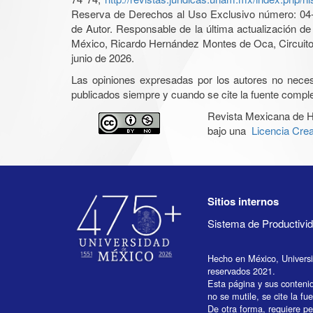
Reserva de Derechos al Uso Exclusivo número: 04-2
de Autor. Responsable de la última actualización d
México, Ricardo Hernández Montes de Oca, Circuito 
junio de 2026.
Las opiniones expresadas por los autores no necesar
publicados siempre y cuando se cite la fuente complet
Revista Mexicana de H
bajo una
Licencia Cre
Sitios internos
Sistema de Productiv
Hecho en México, Univers
reservados 2021.
Esta página y sus conteni
no se mutile, se cite la fu
De otra forma, requiere per