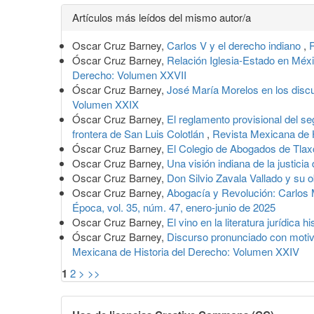
Detalles
Artículos más leídos del mismo autor/a
del
Oscar Cruz Barney,
Carlos V y el derecho indiano
,
R
artículo
Óscar Cruz Barney,
Relación Iglesia-Estado en Méxi
Derecho: Volumen XXVII
Óscar Cruz Barney,
José María Morelos en los disc
Volumen XXIX
Óscar Cruz Barney,
El reglamento provisional del se
frontera de San Luis Colotlán
,
Revista Mexicana de 
Óscar Cruz Barney,
El Colegio de Abogados de Tlax
Oscar Cruz Barney,
Una visión indiana de la justicia
Oscar Cruz Barney,
Don Silvio Zavala Vallado y su
Oscar Cruz Barney,
Abogacía y Revolución: Carlos 
Época, vol. 35, núm. 47, enero-junio de 2025
Oscar Cruz Barney,
El vino en la literatura jurídica 
Óscar Cruz Barney,
Discurso pronunciado con motiv
Mexicana de Historia del Derecho: Volumen XXIV
1
2
>
>>