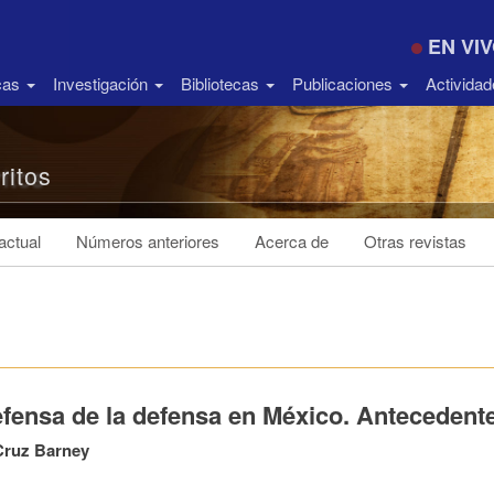
EN VI
icas
Investigación
Bibliotecas
Publicaciones
Activida
ritos
ctual
Números anteriores
Acerca de
Otras revistas
efensa de la defensa en México. Antecedente
Cruz Barney