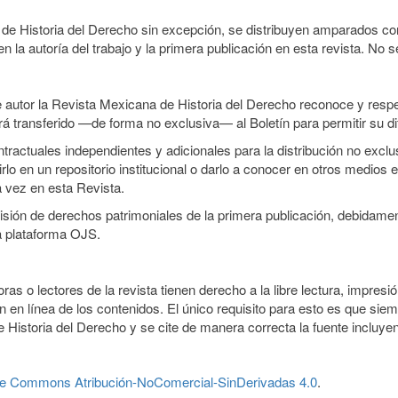
 de Historia del Derecho sin excepción, se distribuyen amparados con
n la autoría del trabajo y la primera publicación en esta revista. No se
 autor la Revista Mexicana de Historia del Derecho reconoce y respet
erá transferido —de forma no exclusiva— al Boletín para permitir su di
ractuales independientes y adicionales para la distribución no exclusi
rlo en un repositorio institucional o darlo a conocer en otros medios 
a vez en esta Revista.
smisión de derechos patrimoniales de la primera publicación, debidamen
a plataforma OJS.
ras o lectores de la revista tienen derecho a la libre lectura, impresi
 en línea de los contenidos. El único requisito para esto es que siem
 Historia del Derecho y se cite de manera correcta la fuente incluye
ve Commons Atribución-NoComercial-SinDerivadas 4.0
.