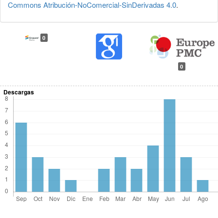
Commons Atribución-NoComercial-SinDerivadas 4.0
.
0
0
Descargas