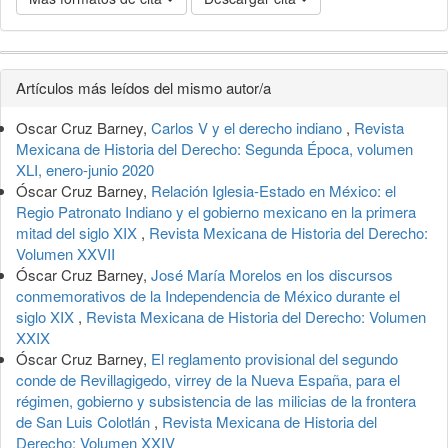
Detalles
Artículos más leídos del mismo autor/a
del
Oscar Cruz Barney,
Carlos V y el derecho indiano
,
Revista
artículo
Mexicana de Historia del Derecho: Segunda Época, volumen
XLI, enero-junio 2020
Óscar Cruz Barney,
Relación Iglesia-Estado en México: el
Regio Patronato Indiano y el gobierno mexicano en la primera
mitad del siglo XIX
,
Revista Mexicana de Historia del Derecho:
Volumen XXVII
Óscar Cruz Barney,
José María Morelos en los discursos
conmemorativos de la Independencia de México durante el
siglo XIX
,
Revista Mexicana de Historia del Derecho: Volumen
XXIX
Óscar Cruz Barney,
El reglamento provisional del segundo
conde de Revillagigedo, virrey de la Nueva España, para el
régimen, gobierno y subsistencia de las milicias de la frontera
de San Luis Colotlán
,
Revista Mexicana de Historia del
Derecho: Volumen XXIV