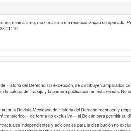
cionismo, mininalismo, maximalismo e a ressocialização do apenado.
Re
6.33.11110
 de Historia del Derecho sin excepción, se distribuyen amparados con
n la autoría del trabajo y la primera publicación en esta revista. No se
 autor la Revista Mexicana de Historia del Derecho reconoce y respet
erá transferido —de forma no exclusiva— al Boletín para permitir su di
ractuales independientes y adicionales para la distribución no exclusi
rlo en un repositorio institucional o darlo a conocer en otros medios 