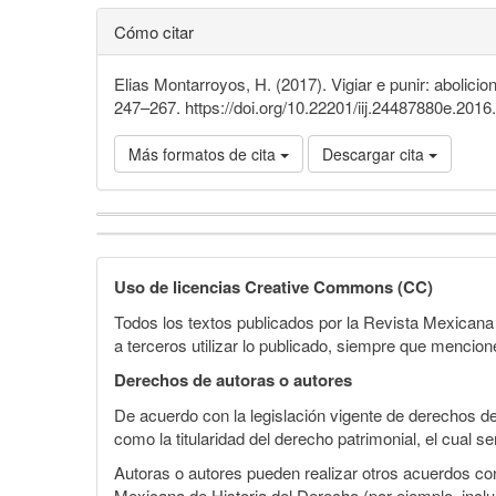
Cómo citar
Elias Montarroyos, H. (2017). Vigiar e punir: aboli
247–267. https://doi.org/10.22201/iij.24487880e.201
Más formatos de cita
Descargar cita
Detalles
del
Uso de licencias Creative Commons (CC)
artículo
Todos los textos publicados por la Revista Mexicana
a terceros utilizar lo publicado, siempre que mencione
Derechos de autoras o autores
De acuerdo con la legislación vigente de derechos de
como la titularidad del derecho patrimonial, el cual s
Autoras o autores pueden realizar otros acuerdos cont
Mexicana de Historia del Derecho (por ejemplo, inclui