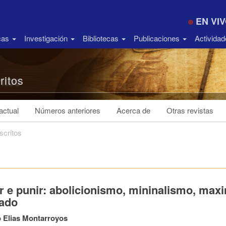
EN VI
icas
Investigación
Bibliotecas
Publicaciones
Activida
ritos
ctual
Números anteriores
Acerca de
Otras revistas
scritos
r e punir: abolicionismo, mininalismo, max
ado
 Elias Montarroyos