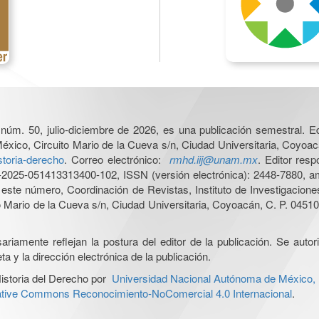
, núm. 50, julio-diciembre de 2026, es una publicación semestral. Ed
xico, Circuito Mario de la Cueva s/n, Ciudad Universitaria, Coyoac
storia-derecho
. Correo electrónico:
rmhd.iij@unam.mx
. Editor res
025-051413313400-102, ISSN (versión electrónica): 2448-7880, amb
e este número, Coordinación de Revistas, Instituto de Investigacion
Mario de la Cueva s/n, Ciudad Universitaria, Coyoacán, C. P. 04510,
iamente reflejan la postura del editor de la publicación. Se autoriz
a y la dirección electrónica de la publicación.
istoria del Derecho por
Universidad Nacional Autónoma de México, In
ative Commons Reconocimiento-NoComercial 4.0 Internacional
.