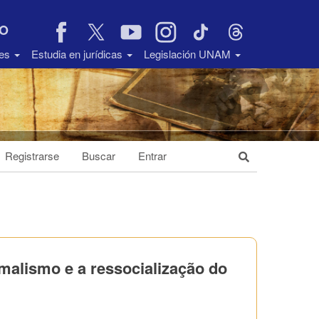
VO
des
Estudia en jurídicas
Legislación UNAM
Registrarse
Buscar
Entrar
imalismo e a ressocialização do