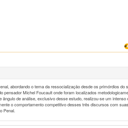
o Penal, abordando o tema da ressocialização desde os primórdios do s
., do pensador Michel Foucault onde foram localizados metodologicam
ngulo de análise, exclusivo desse estudo, realizou-se um intenso deb
almente o comportamento competitivo desses três discursos com suas
to Penal.