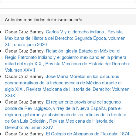
Detalles
Artículos más leídos del mismo autor/a
del
Oscar Cruz Barney,
Carlos V y el derecho indiano
,
Revista
artículo
Mexicana de Historia del Derecho: Segunda Época, volumen
XLI, enero-junio 2020
Óscar Cruz Barney,
Relación Iglesia-Estado en México: el
Regio Patronato Indiano y el gobierno mexicano en la primera
mitad del siglo XIX
,
Revista Mexicana de Historia del Derecho:
Volumen XXVII
Óscar Cruz Barney,
José María Morelos en los discursos
conmemorativos de la Independencia de México durante el
siglo XIX
,
Revista Mexicana de Historia del Derecho: Volumen
XXIX
Óscar Cruz Barney,
El reglamento provisional del segundo
conde de Revillagigedo, virrey de la Nueva España, para el
régimen, gobierno y subsistencia de las milicias de la frontera
de San Luis Colotlán
,
Revista Mexicana de Historia del
Derecho: Volumen XXIV
Óscar Cruz Barney,
El Colegio de Abogados de Tlaxcala: 1874