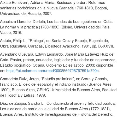
Alzate Echeverri, Adriana María, Suciedad y orden. Reformas
sanitarias borbónicas en la Nueva Granada 1760-1810, Bogotá,
Universidad del Rosario, 2007.
Apaolaza Llorente, Dorleta, Los bandos de buen gobierno en Cuba.
La norma y la práctica (1730-1830), Bilbao, Universidad del País
Vasco, 2016.
Astuto, Philip L., “Prólogo”, en Santa Cruz y Espejo, Eugenio de,
Obra educativa, Caracas, Biblioteca Ayacucho, 1981, pp. IX-XXVII.
Avendaño Guevara, Edwin Leonardo, José María Estévez Ruiz de
Cote. Pastor, prócer, educador, legislador y fundador de esperanzas.
Estudio biográfico, Ocaña, Gobierno Eclesiástico, 2003; disponible
en:
https://pt.calameo.com/read/0008569728767591a790c
.
Comadrán Ruiz, Jorge, “Estudio preliminar”, en Serra y Canals,
Francisco, El celo del español y el indiano instruido (Buenos Aires,
1800), Buenos Aires, CEIHC-Universidad de Buenos Aires, Facultad
de Filosofía y Letras, 1979.
Díaz de Zappia, Sandra L., Conduciendo al orden y felicidad pública.
Los alcaldes de barrio en la ciudad de Buenos Aires (1772-1821),
Buenos Aires, Instituto de Investigaciones de Historia del Derecho,