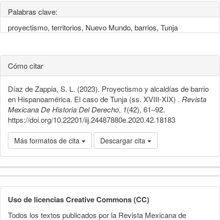
Palabras clave:
proyectismo, territorios, Nuevo Mundo, barrios, Tunja
Cómo citar
Díaz de Zappia, S. L. (2023). Proyectismo y alcaldías de barrio
en Hispanoamérica. El caso de Tunja (ss. XVIII-XIX) .
Revista
Mexicana De Historia Del Derecho
,
1
(42), 61–92.
https://doi.org/10.22201/iij.24487880e.2020.42.18183
Más formatos de cita
Descargar cita
Detalles
del
Uso de licencias Creative Commons (CC)
artículo
Todos los textos publicados por la Revista Mexicana de