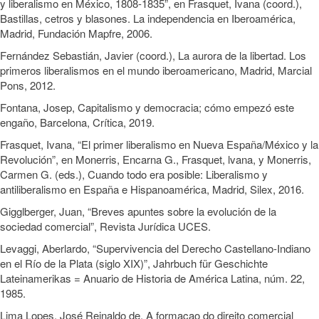
y liberalismo en México, 1808-1835”, en Frasquet, Ivana (coord.),
Bastillas, cetros y blasones. La independencia en Iberoamérica,
Madrid, Fundación Mapfre, 2006.
Fernández Sebastián, Javier (coord.), La aurora de la libertad. Los
primeros liberalismos en el mundo iberoamericano, Madrid, Marcial
Pons, 2012.
Fontana, Josep, Capitalismo y democracia; cómo empezó este
engaño, Barcelona, Crítica, 2019.
Frasquet, Ivana, “El primer liberalismo en Nueva España/México y la
Revolución”, en Monerris, Encarna G., Frasquet, lvana, y Monerris,
Carmen G. (eds.), Cuando todo era posible: Liberalismo y
antiliberalismo en España e Hispanoamérica, Madrid, Silex, 2016.
Gigglberger, Juan, “Breves apuntes sobre la evolución de la
sociedad comercial”, Revista Jurídica UCES.
Levaggi, Aberlardo, “Supervivencia del Derecho Castellano-Indiano
en el Río de la Plata (siglo XIX)”, Jahrbuch für Geschichte
Lateinamerikas = Anuario de Historia de América Latina, núm. 22,
1985.
Lima Lopes, José Reinaldo de, A formaçao do direito comercial