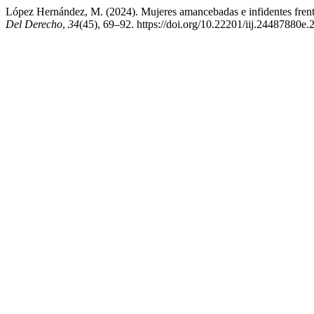
López Hernández, M. (2024). Mujeres amancebadas e infidentes fren
Del Derecho
,
34
(45), 69–92. https://doi.org/10.22201/iij.24487880e