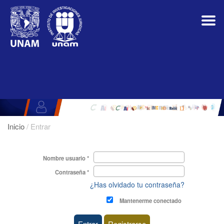
Navegación
principal
Contenido
principal
Barra
lateral
Inicio
/
Entrar
Entrar
Obligatorio
Nombre usuario
*
Obligatorio
Contraseña
*
¿Has olvidado tu contraseña?
Mantenerme conectado
Entrar
Registrarse