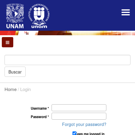
Main
Navigation
Main
Content
Sidebar
Buscar
Home
/
Login
Login
Required
Username
*
Required
Password
*
Forgot your password?
Keep me logged in