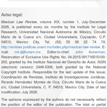
Aviso legal:
Mexican Law Review
, volume XIX, number 1, July-December
2026, is published every six months by the Institute for Legal
Research, Universidad Nacional Autónoma de México, Circuito
Mario de la Cueva s/n, Ciudad Universitaria, Coyoacán, C.P.
04510, Mexico City, Tel. (52) 55 56 22 74 74,
http://revistas.juridicas.unam.mx/index.php/mexican-law-review
. E-
mail:
mlr.iij@unam.mx
. Editor-in-chief:
John Ackerman
.
Reservation of Exclusive Use Rights No. 04-2015-091716515100-
203, granted by the Instituto Nacional del Derecho de Autor, ISSN
(electronic version): 2448-5306, both granted by the National
Copyright Institute. Responsible for the last update of this issue,
Coordinación de Revistas, Instituto de Investigaciones Jurídicas,
Ricardo Hernández Montes de Oca, Circuito Mario de la Cueva
s/n, Ciudad Universitaria, C. P. 04510, Mexico City. Date of last
modification: July 2026.
The opinions expressed by the authors do not necessarily reflect
the position of the editor of the publication. The total or partial