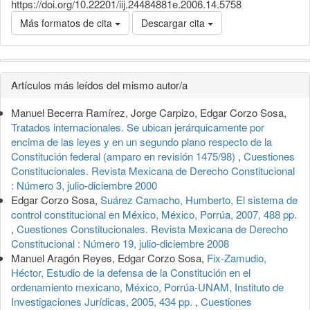
https://doi.org/10.22201/iij.24484881e.2006.14.5758
Más formatos de cita
Descargar cita
Detalles
Artículos más leídos del mismo autor/a
del
Manuel Becerra Ramírez, Jorge Carpizo, Edgar Corzo Sosa,
artículo
Tratados internacionales. Se ubican jerárquicamente por
encima de las leyes y en un segundo plano respecto de la
Constitución federal (amparo en revisión 1475/98)
,
Cuestiones
Constitucionales. Revista Mexicana de Derecho Constitucional
: Número 3, julio-diciembre 2000
Edgar Corzo Sosa,
Suárez Camacho, Humberto, El sistema de
control constitucional en México, México, Porrúa, 2007, 488 pp.
,
Cuestiones Constitucionales. Revista Mexicana de Derecho
Constitucional : Número 19, julio-diciembre 2008
Manuel Aragón Reyes, Edgar Corzo Sosa,
Fix-Zamudio,
Héctor, Estudio de la defensa de la Constitución en el
ordenamiento mexicano, México, Porrúa-UNAM, Instituto de
Investigaciones Jurídicas, 2005, 434 pp.
,
Cuestiones