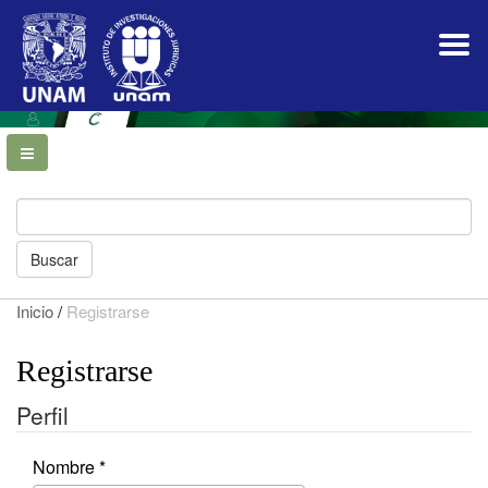
Navegación
principal
Contenido
principal
Barra
lateral
Buscar
Inicio
/
Registrarse
Registrarse
Perfil
Obligatorio
Nombre
*