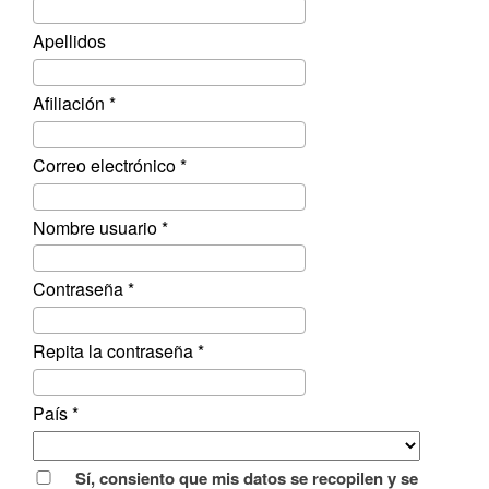
Apellidos
Obligatorio
Afiliación
*
Obligatorio
Correo electrónico
*
Obligatorio
Nombre usuario
*
Obligatorio
Contraseña
*
Obligatorio
Repita la contraseña
*
Obligatorio
País
*
Opciones
Sí, consiento que mis datos se recopilen y se