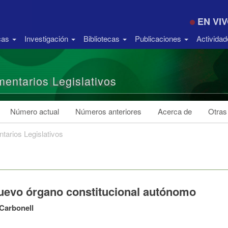
EN VI
icas
Investigación
Bibliotecas
Publicaciones
Activida
entarios Legislativos
Número actual
Números anteriores
Acerca de
Otras
tarios Legislativos
uevo órgano constitucional autónomo
Carbonell