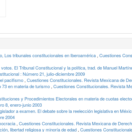
s tribunales constitucionales en Iberoamérica
,
Cuestiones Cons
votos. El Tribunal Constitucional y la política, trad. de Manuel Martí
itucional : Número 21, julio-diciembre 2009
 del pacifismo
,
Cuestiones Constitucionales. Revista Mexicana de De
lo 73 en materia de turismo
,
Cuestiones Constitucionales. Revista Me
stituciones y Procedimientos Electorales en materia de cuotas elect
o 8, enero-junio 2003
egislador a examen. El debate sobre la reelección legislativa en Méxi
bre 2004
emocracia
,
Cuestiones Constitucionales. Revista Mexicana de Derecho
n, libertad religiosa y minoría de edad
,
Cuestiones Constitucional