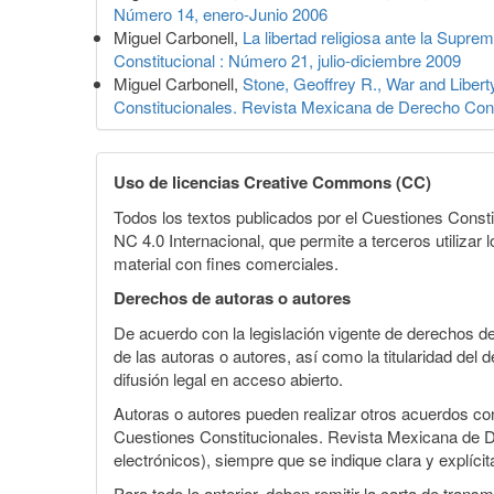
Número 14, enero-Junio 2006
Miguel Carbonell,
La libertad religiosa ante la Supr
Constitucional : Número 21, julio-diciembre 2009
Miguel Carbonell,
Stone, Geoffrey R., War and Libe
Constitucionales. Revista Mexicana de Derecho Cons
Uso de licencias Creative Commons (CC)
Todos los textos publicados por el Cuestiones Const
NC 4.0 Internacional, que permite a terceros utilizar 
material con fines comerciales.
Derechos de autoras o autores
De acuerdo con la legislación vigente de derechos d
de las autoras o autores, así como la titularidad del
difusión legal en acceso abierto.
Autoras o autores pueden realizar otros acuerdos cont
Cuestiones Constitucionales. Revista Mexicana de Dere
electrónicos), siempre que se indique clara y explíci
Para todo lo anterior, deben remitir la carta de tran