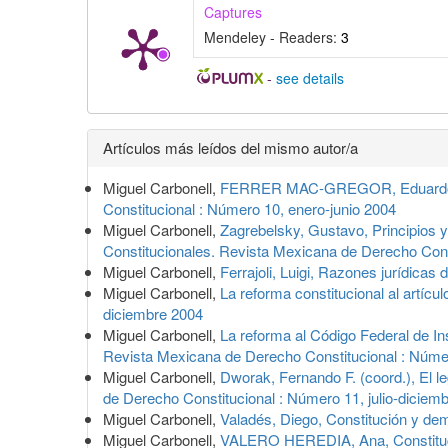
Captures
Mendeley - Readers:
3
-
see details
Detalles
Artículos más leídos del mismo autor/a
del
Miguel Carbonell,
FERRER MAC-GREGOR, Eduardo, Lo
artículo
Constitucional : Número 10, enero-junio 2004
Miguel Carbonell,
Zagrebelsky, Gustavo, Principios y 
Constitucionales. Revista Mexicana de Derecho Const
Miguel Carbonell,
Ferrajoli, Luigi, Razones jurídicas
Miguel Carbonell,
La reforma constitucional al artícu
diciembre 2004
Miguel Carbonell,
La reforma al Código Federal de In
Revista Mexicana de Derecho Constitucional : Númer
Miguel Carbonell,
Dworak, Fernando F. (coord.), El l
de Derecho Constitucional : Número 11, julio-diciem
Miguel Carbonell,
Valadés, Diego, Constitución y d
Miguel Carbonell,
VALERO HEREDIA, Ana, Constitució