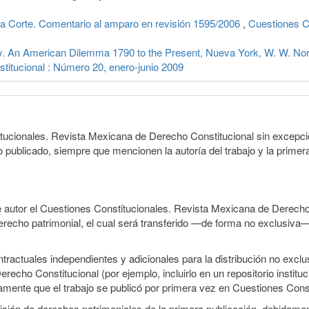
ema Corte. Comentario al amparo en revisión 1595/2006
,
Cuestiones C
rty. An American Dilemma 1790 to the Present, Nueva York, W. W. N
titucional : Número 20, enero-junio 2009
itucionales. Revista Mexicana de Derecho Constitucional sin excepci
lo publicado, siempre que mencionen la autoría del trabajo y la primera
e autor el Cuestiones Constitucionales. Revista Mexicana de Derecho
 derecho patrimonial, el cual será transferido —de forma no exclusiva
ractuales independientes y adicionales para la distribución no exclus
cho Constitucional (por ejemplo, incluirlo en un repositorio institu
tamente que el trabajo se publicó por primera vez en Cuestiones Cons
smisión de derechos patrimoniales de la primera publicación, debidamen