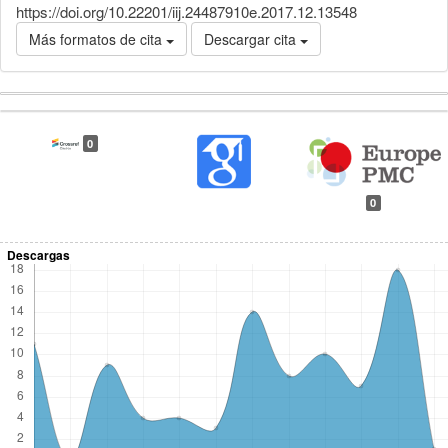
https://doi.org/10.22201/iij.24487910e.2017.12.13548
Más formatos de cita
Descargar cita
Detalles
0
del
artículo
0
Descargas