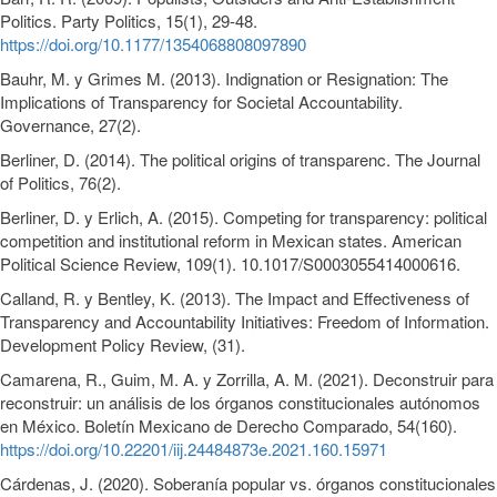
Politics. Party Politics, 15(1), 29-48.
https://doi.org/10.1177/1354068808097890
Bauhr, M. y Grimes M. (2013). Indignation or Resignation: The
Implications of Transparency for Societal Accountability.
Governance, 27(2).
Berliner, D. (2014). The political origins of transparenc. The Journal
of Politics, 76(2).
Berliner, D. y Erlich, A. (2015). Competing for transparency: political
competition and institutional reform in Mexican states. American
Political Science Review, 109(1). 10.1017/S0003055414000616.
Calland, R. y Bentley, K. (2013). The Impact and Effectiveness of
Transparency and Accountability Initiatives: Freedom of Information.
Development Policy Review, (31).
Camarena, R., Guim, M. A. y Zorrilla, A. M. (2021). Deconstruir para
reconstruir: un análisis de los órganos constitucionales autónomos
en México. Boletín Mexicano de Derecho Comparado, 54(160).
https://doi.org/10.22201/iij.24484873e.2021.160.15971
Cárdenas, J. (2020). Soberanía popular vs. órganos constitucionales