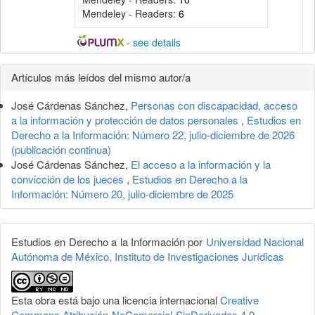
Mendeley - Readers:
6
-
see details
Detalles
Artículos más leídos del mismo autor/a
del
José Cárdenas Sánchez,
Personas con discapacidad, acceso
artículo
a la información y protección de datos personales
,
Estudios en
Derecho a la Información: Número 22, julio-diciembre de 2026
(publicación continua)
José Cárdenas Sánchez,
El acceso a la información y la
convicción de los jueces
,
Estudios en Derecho a la
Información: Número 20, julio-diciembre de 2025
Estudios en Derecho a la Información por
Universidad Nacional
Autónoma de México, Instituto de Investigaciones Jurídicas
Esta obra está bajo una licencia internacional
Creative
Commons Atribución-NoComercial-SinDerivadas 4.0
.