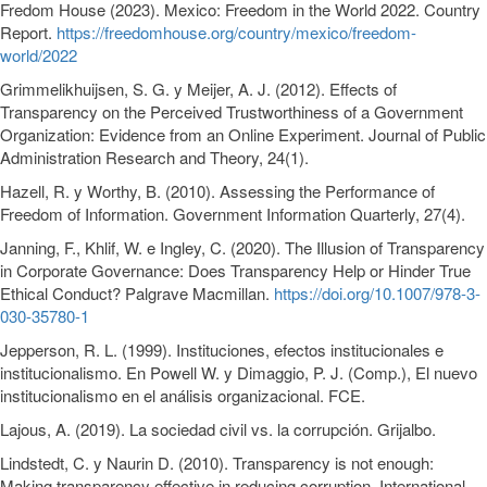
Fredom House (2023). Mexico: Freedom in the World 2022. Country
Report.
https://freedomhouse.org/country/mexico/freedom-
world/2022
Grimmelikhuijsen, S. G. y Meijer, A. J. (2012). Effects of
Transparency on the Perceived Trustworthiness of a Government
Organization: Evidence from an Online Experiment. Journal of Public
Administration Research and Theory, 24(1).
Hazell, R. y Worthy, B. (2010). Assessing the Performance of
Freedom of Information. Government Information Quarterly, 27(4).
Janning, F., Khlif, W. e Ingley, C. (2020). The Illusion of Transparency
in Corporate Governance: Does Transparency Help or Hinder True
Ethical Conduct? Palgrave Macmillan.
https://doi.org/10.1007/978-3-
030-35780-1
Jepperson, R. L. (1999). Instituciones, efectos institucionales e
institucionalismo. En Powell W. y Dimaggio, P. J. (Comp.), El nuevo
institucionalismo en el análisis organizacional. FCE.
Lajous, A. (2019). La sociedad civil vs. la corrupción. Grijalbo.
Lindstedt, C. y Naurin D. (2010). Transparency is not enough:
Making transparency effective in reducing corruption. International