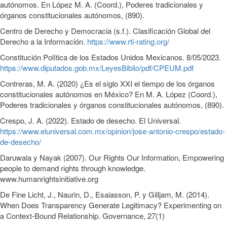
autónomos. En López M. A. (Coord.), Poderes tradicionales y
órganos constitucionales autónomos, (890).
Centro de Derecho y Democracia (s.f.). Clasificación Global del
Derecho a la Información.
https://www.rti-rating.org/
Constitución Política de los Estados Unidos Mexicanos. 8/05/2023.
https://www.diputados.gob.mx/LeyesBiblio/pdf/CPEUM.pdf
Contreras, M. A. (2020) ¿Es el siglo XXI el tiempo de los órganos
constitucionales autónomos en México? En M. A. López (Coord.),
Poderes tradicionales y órganos constitucionales autónomos, (890).
Crespo, J. A. (2022). Estado de desecho. El Universal.
https://www.eluniversal.com.mx/opinion/jose-antonio-crespo/estado-
de-desecho/
Daruwala y Nayak (2007). Our Rights Our Information, Empowering
people to demand rights through knowledge.
www.humanrightsinitiative.org
De Fine Licht, J., Naurin, D., Esaiasson, P. y Gilljam, M. (2014).
When Does Transparency Generate Legitimacy? Experimenting on
a Context‐Bound Relationship. Governance, 27(1)