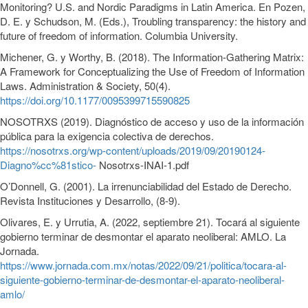
Monitoring? U.S. and Nordic Paradigms in Latin America. En Pozen,
D. E. y Schudson, M. (Eds.), Troubling transparency: the history and
future of freedom of information. Columbia University.
Michener, G. y Worthy, B. (2018). The Information-Gathering Matrix:
A Framework for Conceptualizing the Use of Freedom of Information
Laws. Administration & Society, 50(4).
https://doi.org/10.1177/0095399715590825
NOSOTRXS (2019). Diagnóstico de acceso y uso de la información
pública para la exigencia colectiva de derechos.
https://nosotrxs.org/wp-content/uploads/2019/09/20190124-
Diagno%cc%81stico-
Nosotrxs-INAI-1.pdf
O’Donnell, G. (2001). La irrenunciabilidad del Estado de Derecho.
Revista Instituciones y Desarrollo, (8-9).
Olivares, E. y Urrutia, A. (2022, septiembre 21). Tocará al siguiente
gobierno terminar de desmontar el aparato neoliberal: AMLO. La
Jornada.
https://www.jornada.com.mx/notas/2022/09/21/politica/tocara-al-
siguiente-gobierno-terminar-de-desmontar-el-aparato-neoliberal-
amlo/