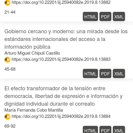
https://doi.org/10.22201/iij.25940082e.2019.8.13882
21-44
HTML
PDF
XML
Gobierno cercano y moderno: una mirada desde los
estándares internacionales del acceso a la
información pública
Arturo Miguel Chipuli Castillo
https://doi.org/10.22201/iij.25940082e.2019.8.13883
45-68
HTML
PDF
XML
El efecto transformador de la tensión entre
democracia, libertad de expresión e información y
dignidad individual durante el correato
María Fernanda Cobo Mantilla
https://doi.org/10.22201/iij.25940082e.2019.8.13884
69-92
HTML
PDF
XML