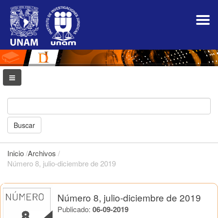
Navegación
principal
Contenido
principal
Barra
lateral
Buscar
Inicio
/
Archivos
/
Número 8, julio-diciembre de 2019
Número 8, julio-diciembre de 2019
Publicado:
06-09-2019