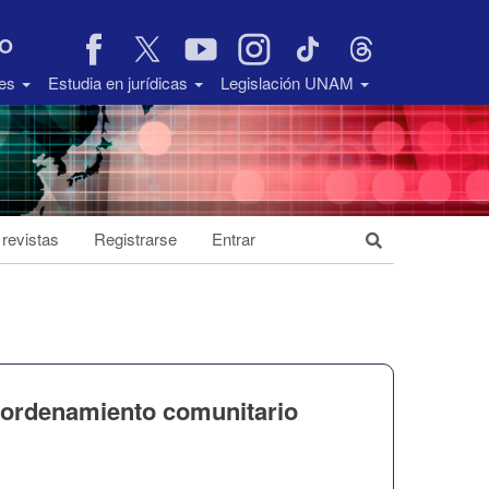
VO
des
Estudia en jurídicas
Legislación UNAM
 revistas
Registrarse
Entrar
l ordenamiento comunitario