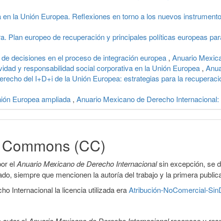
a en la Unión Europea. Reflexiones en torno a los nuevos instrument
ra. Plan europeo de recuperación y principales políticas europeas para
 de decisiones en el proceso de integración europea
,
Anuario Mexica
tividad y responsabilidad social corporativa en la Unión Europea
,
Anua
erecho del I+D+i de la Unión Europea: estrategias para la recupera
nión Europea ampliada
,
Anuario Mexicano de Derecho Internacional:
ve Commons (CC)
or el
Anuario Mexicano de Derecho Internacional
sin excepción, se 
icado, siempre que mencionen la autoría del trabajo y la primera public
 Internacional la licencia utilizada era
Atribución-NoComercial-SinD
 autor el
Anuario Mexicano de Derecho Internacional
reconoce y resp