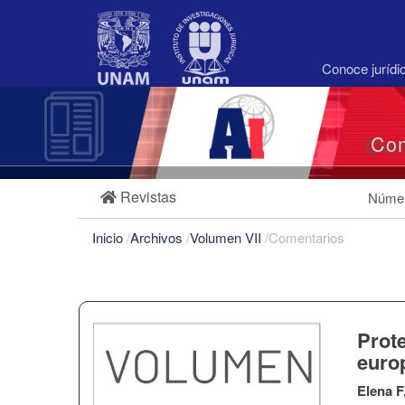
Navegación
principal
Contenido
principal
Conoce juríd
Barra
lateral
Com
Revistas
Númer
Inicio
/
Archivos
/
Volumen VII
/
Comentarios
Prot
euro
Elena F