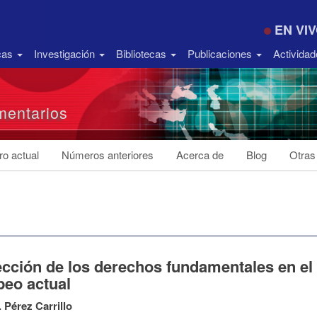
EN VI
icas
Investigación
Bibliotecas
Publicaciones
Activida
entarios
o actual
Números anteriores
Acerca de
Blog
Otras
ección de los derechos fundamentales en e
peo actual
. Pérez Carrillo