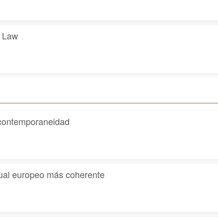
l Law
la contemporaneidad
tual europeo más coherente