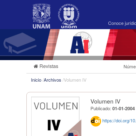
Navegación
principal
Contenido
principal
Conoce juríd
Barra
lateral
Revistas
Númer
Inicio
/
Archivos
/
Volumen IV
Volumen IV
Publicado:
01-01-2004
https://doi.org/1