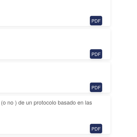
PDF
PDF
PDF
d (o no ) de un protocolo basado en las
PDF