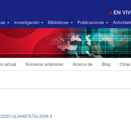
EN VI
icas
Investigación
Bibliotecas
Publicaciones
Activida
o actual
Números anteriores
Acerca de
Blog
Otras
0.22201/iij.24487872e.2004.4