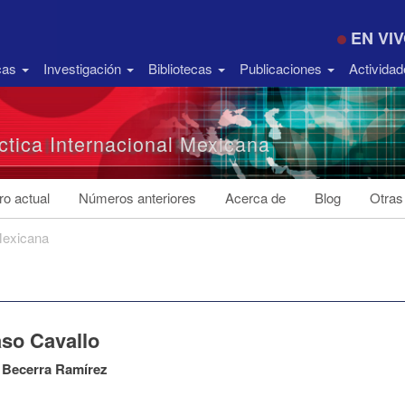
EN VI
icas
Investigación
Bibliotecas
Publicaciones
Activida
ctica Internacional Mexicana
o actual
Números anteriores
Acerca de
Blog
Otras
 Mexicana
aso Cavallo
 Becerra Ramírez