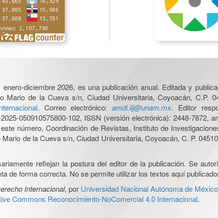
6, enero-diciembre 2026, es una publicación anual. Editada y publicad
o Mario de la Cueva s/n, Ciudad Universitaria, Coyoacán, C.P. 0
nternacional
. Correo electrónico:
amdi.iij@unam.mx
. Editor res
025-050910575800-102, ISSN (versión electrónica): 2448-7872, amb
e este número, Coordinación de Revistas, Instituto de Investigacion
Mario de la Cueva s/n, Ciudad Universitaria, Coyoacán, C. P. 04510,
iamente reflejan la postura del editor de la publicación. Se autoriz
a de forma correcta. No se permite utilizar los textos aquí publicad
erecho Internacional
, por
Universidad Nacional Autónoma de México, 
ative Commons Reconocimiento-NoComercial 4.0 Internacional
.