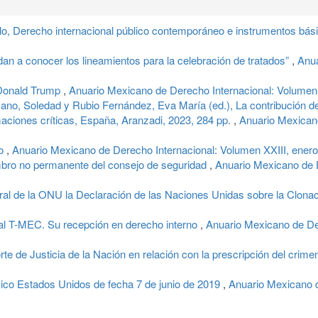
 Derecho internacional público contemporáneo e instrumentos bás
dan a conocer los lineamientos para la celebración de tratados”
,
Anua
 Donald Trump
,
Anuario Mexicano de Derecho Internacional: Volumen
o, Soledad y Rubio Fernández, Eva María (ed.), La contribución de la 
aciones críticas, España, Aranzadi, 2023, 284 pp.
,
Anuario Mexicano
co
,
Anuario Mexicano de Derecho Internacional: Volumen XXIII, ener
ro no permanente del consejo de seguridad
,
Anuario Mexicano de D
al de la ONU la Declaración de las Naciones Unidas sobre la Clo
o al T-MEC. Su recepción en derecho interno
,
Anuario Mexicano de De
e de Justicia de la Nación en relación con la prescripción del crim
ico Estados Unidos de fecha 7 de junio de 2019
,
Anuario Mexicano d