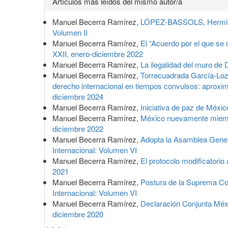
Artículos más leídos del mismo autor/a
del
Manuel Becerra Ramírez,
LÓPEZ-BASSOLS, Hermilo,
artículo
Volumen II
Manuel Becerra Ramírez,
El “Acuerdo por el que se 
XXII, enero-diciembre 2022
Manuel Becerra Ramírez,
La ilegalidad del muro de
Manuel Becerra Ramírez,
Torrecuadrada García-Lozan
derecho internacional en tiempos convulsos: aproxim
diciembre 2024
Manuel Becerra Ramírez,
Iniciativa de paz de Méxi
Manuel Becerra Ramírez,
México nuevamente miemb
diciembre 2022
Manuel Becerra Ramírez,
Adopta la Asamblea Gener
Internacional: Volumen VI
Manuel Becerra Ramírez,
El protocolo modificatori
2021
Manuel Becerra Ramírez,
Postura de la Suprema Cort
Internacional: Volumen VI
Manuel Becerra Ramírez,
Declaración Conjunta Méx
diciembre 2020