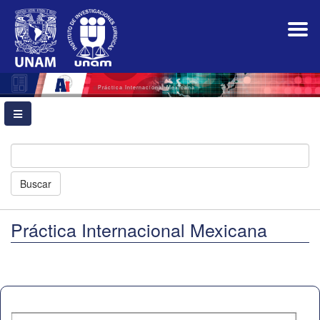
Navegación
principal
Contenido
principal
Barra
lateral
Práctica Internacional Mexicana
Buscar
Práctica Internacional Mexicana