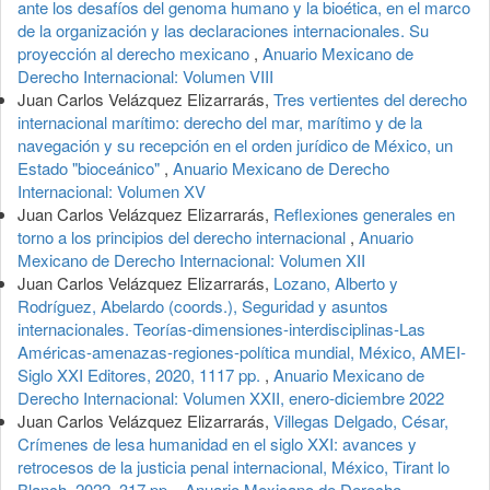
ante los desafíos del genoma humano y la bioética, en el marco
de la organización y las declaraciones internacionales. Su
proyección al derecho mexicano
,
Anuario Mexicano de
Derecho Internacional: Volumen VIII
Juan Carlos Velázquez Elizarrarás,
Tres vertientes del derecho
internacional marítimo: derecho del mar, marítimo y de la
navegación y su recepción en el orden jurídico de México, un
Estado "bioceánico"
,
Anuario Mexicano de Derecho
Internacional: Volumen XV
Juan Carlos Velázquez Elizarrarás,
Reflexiones generales en
torno a los principios del derecho internacional
,
Anuario
Mexicano de Derecho Internacional: Volumen XII
Juan Carlos Velázquez Elizarrarás,
Lozano, Alberto y
Rodríguez, Abelardo (coords.), Seguridad y asuntos
internacionales. Teorías-dimensiones-interdisciplinas-Las
Américas-amenazas-regiones-política mundial, México, AMEI-
Siglo XXI Editores, 2020, 1117 pp.
,
Anuario Mexicano de
Derecho Internacional: Volumen XXII, enero-diciembre 2022
Juan Carlos Velázquez Elizarrarás,
Villegas Delgado, César,
Crímenes de lesa humanidad en el siglo XXI: avances y
retrocesos de la justicia penal internacional, México, Tirant lo
Blanch, 2022, 317 pp.
,
Anuario Mexicano de Derecho