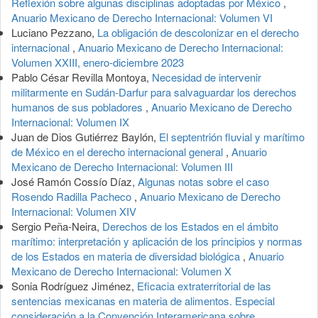
Reflexión sobre algunas disciplinas adoptadas por México
,
Anuario Mexicano de Derecho Internacional: Volumen VI
Luciano Pezzano,
La obligación de descolonizar en el derecho
internacional
,
Anuario Mexicano de Derecho Internacional:
Volumen XXIII, enero-diciembre 2023
Pablo César Revilla Montoya,
Necesidad de intervenir
militarmente en Sudán-Darfur para salvaguardar los derechos
humanos de sus pobladores
,
Anuario Mexicano de Derecho
Internacional: Volumen IX
Juan de Dios Gutiérrez Baylón,
El septentrión fluvial y marítimo
de México en el derecho internacional general
,
Anuario
Mexicano de Derecho Internacional: Volumen III
José Ramón Cossío Díaz,
Algunas notas sobre el caso
Rosendo Radilla Pacheco
,
Anuario Mexicano de Derecho
Internacional: Volumen XIV
Sergio Peña-Neira,
Derechos de los Estados en el ámbito
marítimo: interpretación y aplicación de los principios y normas
de los Estados en materia de diversidad biológica
,
Anuario
Mexicano de Derecho Internacional: Volumen X
Sonia Rodríguez Jiménez,
Eficacia extraterritorial de las
sentencias mexicanas en materia de alimentos. Especial
consideración a la Convención Interamericana sobre