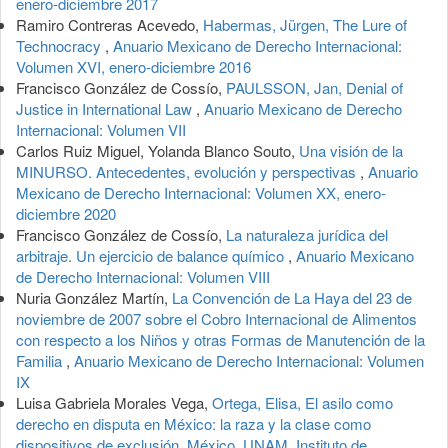
enero-diciembre 2017
Ramiro Contreras Acevedo,
Habermas, Jürgen, The Lure of
Technocracy
,
Anuario Mexicano de Derecho Internacional:
Volumen XVI, enero-diciembre 2016
Francisco González de Cossío,
PAULSSON, Jan, Denial of
Justice in International Law
,
Anuario Mexicano de Derecho
Internacional: Volumen VII
Carlos Ruiz Miguel, Yolanda Blanco Souto,
Una visión de la
MINURSO. Antecedentes, evolución y perspectivas
,
Anuario
Mexicano de Derecho Internacional: Volumen XX, enero-
diciembre 2020
Francisco González de Cossío,
La naturaleza jurídica del
arbitraje. Un ejercicio de balance químico
,
Anuario Mexicano
de Derecho Internacional: Volumen VIII
Nuria González Martín,
La Convención de La Haya del 23 de
noviembre de 2007 sobre el Cobro Internacional de Alimentos
con respecto a los Niños y otras Formas de Manutención de la
Familia
,
Anuario Mexicano de Derecho Internacional: Volumen
IX
Luisa Gabriela Morales Vega,
Ortega, Elisa, El asilo como
derecho en disputa en México: la raza y la clase como
dispositivos de exclusión, México, UNAM, Instituto de