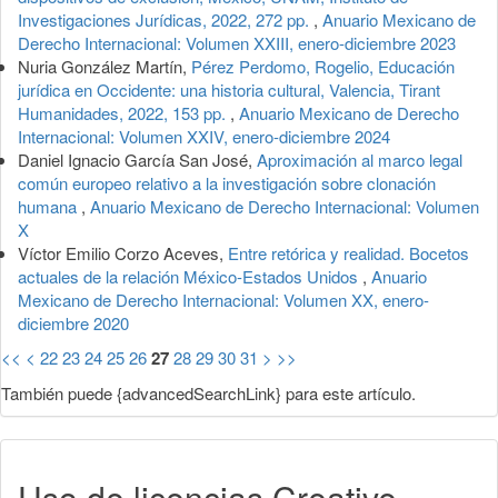
Investigaciones Jurídicas, 2022, 272 pp.
,
Anuario Mexicano de
Derecho Internacional: Volumen XXIII, enero-diciembre 2023
Nuria González Martín,
Pérez Perdomo, Rogelio, Educación
jurídica en Occidente: una historia cultural, Valencia, Tirant
Humanidades, 2022, 153 pp.
,
Anuario Mexicano de Derecho
Internacional: Volumen XXIV, enero-diciembre 2024
Daniel Ignacio García San José,
Aproximación al marco legal
común europeo relativo a la investigación sobre clonación
humana
,
Anuario Mexicano de Derecho Internacional: Volumen
X
Víctor Emilio Corzo Aceves,
Entre retórica y realidad. Bocetos
actuales de la relación México-Estados Unidos
,
Anuario
Mexicano de Derecho Internacional: Volumen XX, enero-
diciembre 2020
<<
<
22
23
24
25
26
27
28
29
30
31
>
>>
También puede {advancedSearchLink} para este artículo.
Uso de licencias Creative