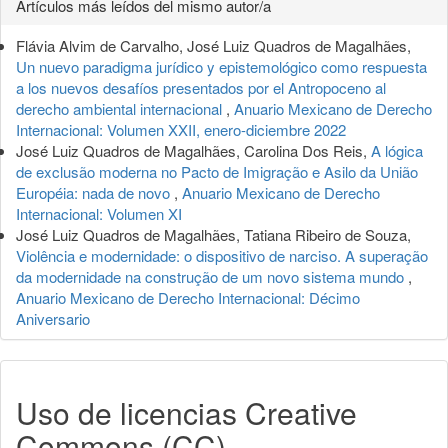
Detalles
Artículos más leídos del mismo autor/a
del
Flávia Alvim de Carvalho, José Luiz Quadros de Magalhães,
artículo
Un nuevo paradigma jurídico y epistemológico como respuesta
a los nuevos desafíos presentados por el Antropoceno al
derecho ambiental internacional
,
Anuario Mexicano de Derecho
Internacional: Volumen XXII, enero-diciembre 2022
José Luiz Quadros de Magalhães, Carolina Dos Reis,
A lógica
de exclusão moderna no Pacto de Imigração e Asilo da União
Européia: nada de novo
,
Anuario Mexicano de Derecho
Internacional: Volumen XI
José Luiz Quadros de Magalhães, Tatiana Ribeiro de Souza,
Violência e modernidade: o dispositivo de narciso. A superação
da modernidade na construção de um novo sistema mundo
,
Anuario Mexicano de Derecho Internacional: Décimo
Aniversario
Uso de licencias Creative
Commons (CC)