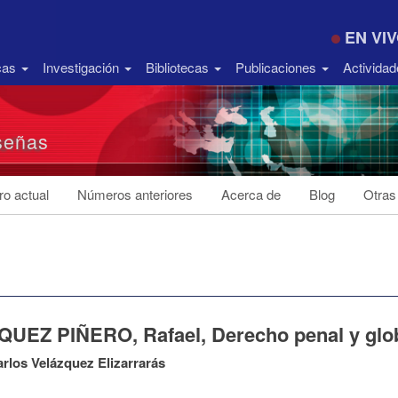
EN VI
icas
Investigación
Bibliotecas
Publicaciones
Activida
señas
o actual
Números anteriores
Acerca de
Blog
Otras
UEZ PIÑERO, Rafael, Derecho penal y glob
rlos Velázquez Elizarrarás