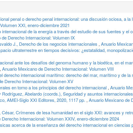
onal penal o derecho penal internacional: una discusión ociosa, a la l
 Volumen XXI, enero-diciembre 2021
 internacional de la energía a través del estudio de sus fuentes y el
 de Derecho Internacional: Volumen IX
ldo J., Derecho de los negocios internacionales
,
Anuario Mexican
spacio ultraterrestre en tiempos decisivos: ¿estatalidad, monopolizac
nacional ante los desafíos del genoma humano y la bioética, en el mar
,
Anuario Mexicano de Derecho Internacional: Volumen VIII
el derecho internacional marítimo: derecho del mar, marítimo y de la 
de Derecho Internacional: Volumen XV
ales en torno a los principios del derecho internacional
,
Anuario Mex
y Rodríguez, Abelardo (coords.), Seguridad y asuntos internacionales
co, AMEI-Siglo XXI Editores, 2020, 1117 pp.
,
Anuario Mexicano de D
, César, Crímenes de lesa humanidad en el siglo XXI: avances y retroc
 Derecho Internacional: Volumen XXIV, enero-diciembre 2024
sicas acerca de la enseñanza del derecho internacional en ciencias p