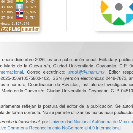
6, enero-diciembre 2026, es una publicación anual. Editada y publicad
o Mario de la Cueva s/n, Ciudad Universitaria, Coyoacán, C.P. 0
nternacional
. Correo electrónico:
amdi.iij@unam.mx
. Editor res
025-050910575800-102, ISSN (versión electrónica): 2448-7872, amb
e este número, Coordinación de Revistas, Instituto de Investigacion
Mario de la Cueva s/n, Ciudad Universitaria, Coyoacán, C. P. 04510,
iamente reflejan la postura del editor de la publicación. Se autoriz
a de forma correcta. No se permite utilizar los textos aquí publicad
erecho Internacional
, por
Universidad Nacional Autónoma de México, 
ative Commons Reconocimiento-NoComercial 4.0 Internacional
.