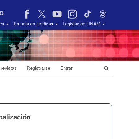
VO
des
Estudia en jurídicas
Legislación UNAM
 revistas
Registrarse
Entrar
alización