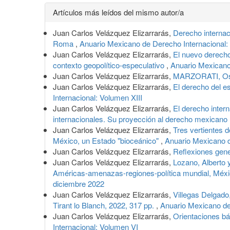
Detalles
Artículos más leídos del mismo autor/a
del
Juan Carlos Velázquez Elizarrarás,
Derecho internaci
artículo
Roma
,
Anuario Mexicano de Derecho Internacional:
Juan Carlos Velázquez Elizarrarás,
El nuevo derecho
contexto geopolítico-especulativo
,
Anuario Mexicano
Juan Carlos Velázquez Elizarrarás,
MARZORATI, Osva
Juan Carlos Velázquez Elizarrarás,
El derecho del e
Internacional: Volumen XIII
Juan Carlos Velázquez Elizarrarás,
El derecho inter
internacionales. Su proyección al derecho mexicano
Juan Carlos Velázquez Elizarrarás,
Tres vertientes d
México, un Estado "bioceánico"
,
Anuario Mexicano 
Juan Carlos Velázquez Elizarrarás,
Reflexiones gener
Juan Carlos Velázquez Elizarrarás,
Lozano, Alberto 
Américas-amenazas-regiones-política mundial, Méxi
diciembre 2022
Juan Carlos Velázquez Elizarrarás,
Villegas Delgado
Tirant lo Blanch, 2022, 317 pp.
,
Anuario Mexicano de
Juan Carlos Velázquez Elizarrarás,
Orientaciones bá
Internacional: Volumen VI