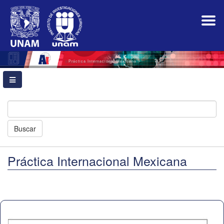
Navegación
principal
Contenido
principal
Barra
lateral
Práctica Internacional Mexicana
Buscar
Práctica Internacional Mexicana