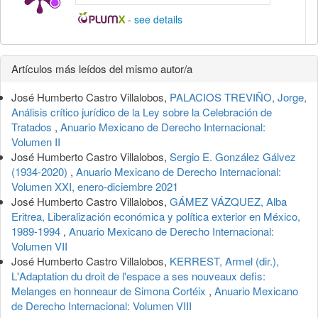
-
see details
Detalles
Artículos más leídos del mismo autor/a
del
José Humberto Castro Villalobos,
PALACIOS TREVIÑO, Jorge,
artículo
Análisis crítico jurídico de la Ley sobre la Celebración de
Tratados
,
Anuario Mexicano de Derecho Internacional:
Volumen II
José Humberto Castro Villalobos,
Sergio E. González Gálvez
(1934-2020)
,
Anuario Mexicano de Derecho Internacional:
Volumen XXI, enero-diciembre 2021
José Humberto Castro Villalobos,
GÁMEZ VÁZQUEZ, Alba
Eritrea, Liberalización económica y política exterior en México,
1989-1994
,
Anuario Mexicano de Derecho Internacional:
Volumen VII
José Humberto Castro Villalobos,
KERREST, Armel (dir.),
L'Adaptation du droit de l'espace a ses nouveaux defis:
Melanges en honneaur de Simona Cortéix
,
Anuario Mexicano
de Derecho Internacional: Volumen VIII