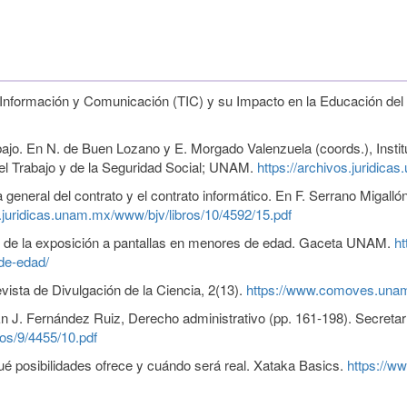
 Información y Comunicación (TIC) y su Impacto en la Educación del 
ajo. En N. de Buen Lozano y E. Morgado Valenzuela (coords.), Institu
l Trabajo y de la Seguridad Social; UNAM.
https://archivos.juridica
 general del contrato y el contrato informático. En F. Serrano Migall
s.juridicas.unam.mx/www/bjv/libros/10/4592/15.pdf
es de la exposición a pantallas en menores de edad. Gaceta UNAM.
h
-de-edad/
vista de Divulgación de la Ciencia, 2(13).
https://www.comoves.unam
 En J. Fernández Ruiz, Derecho administrativo (pp. 161-198). Secret
ros/9/4455/10.pdf
é posibilidades ofrece y cuándo será real. Xataka Basics.
https://w