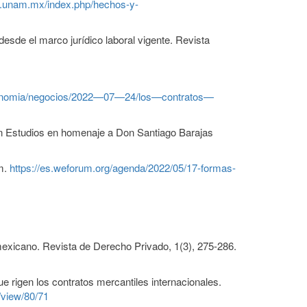
cas.unam.mx/index.php/hechos-y-
sde el marco jurídico laboral vigente. Revista
economia/negocios/2022—07—24/los—contratos—
 En Estudios en homenaje a Don Santiago Barajas
um.
https://es.weforum.org/agenda/2022/05/17-formas-
 mexicano. Revista de Derecho Privado, 1(3), 275-286.
e rigen los contratos mercantiles internacionales.
/view/80/71