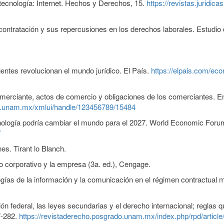
 tecnología: Internet. Hechos y Derechos, 15.
https://revistas.juridi
tratación y sus repercusiones en los derechos laborales. Estudio de
igentes revolucionan el mundo jurídico. El País.
https://elpais.com/
comerciante, actos de comercio y obligaciones de los comerciantes.
icas.unam.mx/xmlui/handle/123456789/15484
nología podría cambiar el mundo para el 2027. World Economic For
/
s. Tirant lo Blanch.
 corporativo y la empresa (3a. ed.), Cengage.
logías de la información y la comunicación en el régimen contractual
 federal, las leyes secundarias y el derecho internacional; reglas qu
7-282.
https://revistaderecho.posgrado.unam.mx/index.php/rpd/article