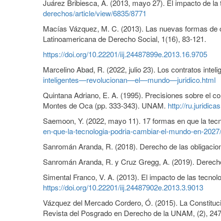
Juárez Bribiesca, A. (2013, mayo 27). El impacto de la
derechos/article/view/6835/8771
Macías Vázquez, M. C. (2013). Las nuevas formas de con
Latinoamericana de Derecho Social, 1(16), 83-121.
https://doi.org/10.22201/iij.24487899e.2013.16.9705
Marcelino Abad, R. (2022, julio 23). Los contratos intel
inteligentes—revolucionan—el—mundo—juridico.html
Quintana Adriano, E. A. (1995). Precisiones sobre el 
Montes de Oca (pp. 333-343). UNAM.
http://ru.jurid
Saemoon, Y. (2022, mayo 11). 17 formas en que la tec
en-que-la-tecnologia-podria-cambiar-el-mundo-en-2027
Sanromán Aranda, R. (2018). Derecho de las obligacione
Sanromán Aranda, R. y Cruz Gregg, A. (2019). Derecho
Simental Franco, V. A. (2013). El impacto de las tecno
https://doi.org/10.22201/iij.24487902e.2013.3.9013
Vázquez del Mercado Cordero, Ó. (2015). La Constitución
Revista del Posgrado en Derecho de la UNAM, (2), 24