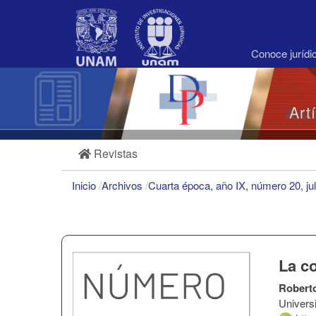
Navegación
principal
Contenido
principal
Conoce juríd
Barra
lateral
Art
Revistas
Inicio
/
Archivos
/
Cuarta época, año IX, número 20, ju
La c
Robert
Univers