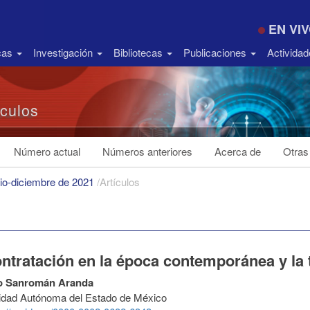
EN VI
icas
Investigación
Bibliotecas
Publicaciones
Activida
ículos
Número actual
Números anteriores
Acerca de
Otras
lio-diciembre de 2021
/
Artículos
ontratación en la época contemporánea y la 
o Sanromán Aranda
idad Autónoma del Estado de México