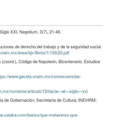
Siglo XXI. Negotium, 3(7), 21-46.
ciones de derecho del trabajo y de la seguridad social
s.unam.mx/www/bjv/libros/1/139/20.pdf
ón (coord.), Código de Napoleón. Bicentenario. Estudios
ttps://www.gaceta.unam.mx/consecuencias-
.mx/numeros/articulo/13/hacia—el—siglo—xxi
aría de Gobernación; Secretaría de Cultura; INEHRM;
ww.xataka.com/basics/que-metaverso-que-