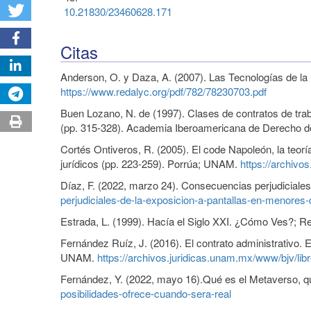
10.21830/23460628.171
Citas
Anderson, O. y Daza, A. (2007). Las Tecnologías de la
https://www.redalyc.org/pdf/782/78230703.pdf
Buen Lozano, N. de (1997). Clases de contratos de trab
(pp. 315-328). Academia Iberoamericana de Derecho de
Cortés Ontiveros, R. (2005). El code Napoleón, la teoría
jurídicos (pp. 223-259). Porrúa; UNAM.
https://archivo
Díaz, F. (2022, marzo 24). Consecuencias perjudicial
perjudiciales-de-la-exposicion-a-pantallas-en-menores
Estrada, L. (1999). Hacía el Siglo XXI. ¿Cómo Ves?; Re
Fernández Ruíz, J. (2016). El contrato administrativo.
UNAM.
https://archivos.juridicas.unam.mx/www/bjv/lib
Fernández, Y. (2022, mayo 16).Qué es el Metaverso, qu
posibilidades-ofrece-cuando-sera-real