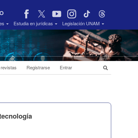
VO
des
Estudia en jurídicas
Legislación UNAM
 revistas
Registrarse
Entrar
tecnología