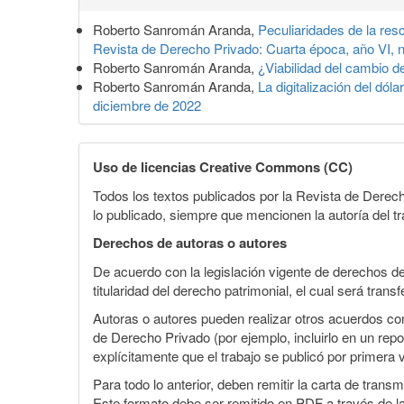
del
Roberto Sanromán Aranda,
Peculiaridades de la res
artículo
Revista de Derecho Privado: Cuarta época, año VI, n
Roberto Sanromán Aranda,
¿Viabilidad del cambio de 
Roberto Sanromán Aranda,
La digitalización del dól
diciembre de 2022
Uso de licencias Creative Commons (CC)
Todos los textos publicados por la Revista de Derech
lo publicado, siempre que mencionen la autoría del tr
Derechos de autoras o autores
De acuerdo con la legislación vigente de derechos d
titularidad del derecho patrimonial, el cual será tran
Autoras o autores pueden realizar otros acuerdos cont
de Derecho Privado (por ejemplo, incluirlo en un repo
explícitamente que el trabajo se publicó por primera 
Para todo lo anterior, deben remitir la carta de tran
Este formato debe ser remitido en PDF a través de l