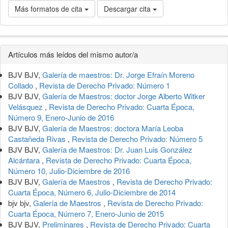
Más formatos de cita
Descargar cita
Detalles
Artículos más leídos del mismo autor/a
del
BJV BJV,
Galería de maestros: Dr. Jorge Efraín Moreno
artículo
Collado
,
Revista de Derecho Privado: Número 1
BJV BJV,
Galería de Maestros: doctor Jorge Alberto Witker
Velásquez
,
Revista de Derecho Privado: Cuarta Época,
Número 9, Enero-Junio de 2016
BJV BJV,
Galería de Maestros: doctora María Leoba
Castañeda Rivas
,
Revista de Derecho Privado: Número 5
BJV BJV,
Galería de Maestros: Dr. Juan Luis González
Alcántara
,
Revista de Derecho Privado: Cuarta Época,
Número 10, Julio-Diciembre de 2016
BJV BJV,
Galería de Maestros
,
Revista de Derecho Privado:
Cuarta Época, Número 6, Julio-Diciembre de 2014
bjv bjv,
Galería de Maestros
,
Revista de Derecho Privado:
Cuarta Época, Número 7, Enero-Junio de 2015
BJV BJV,
Preliminares
,
Revista de Derecho Privado: Cuarta