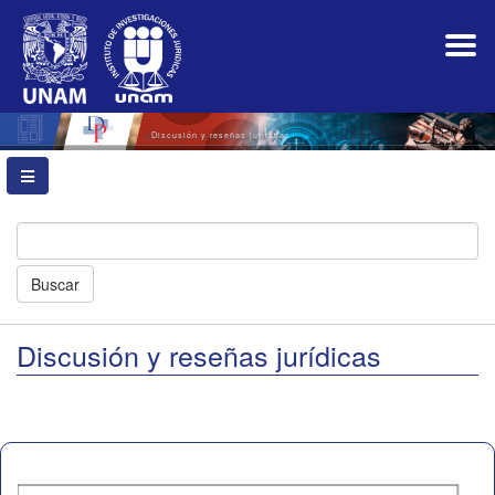
Navegación
principal
Contenido
principal
Barra
lateral
Discusión y reseñas jurídicas
Buscar
Discusión y reseñas jurídicas