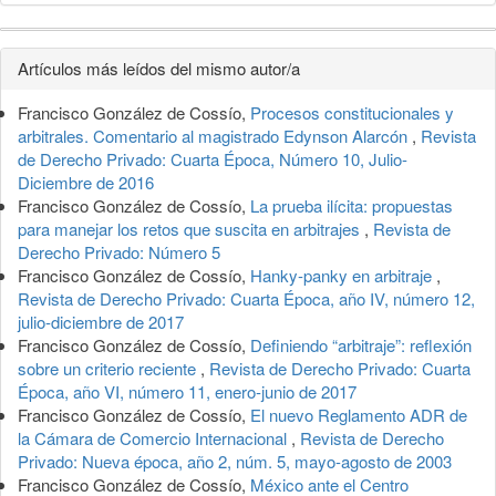
Detalles
Artículos más leídos del mismo autor/a
del
Francisco González de Cossío,
Procesos constitucionales y
artículo
arbitrales. Comentario al magistrado Edynson Alarcón
,
Revista
de Derecho Privado: Cuarta Época, Número 10, Julio-
Diciembre de 2016
Francisco González de Cossío,
La prueba ilícita: propuestas
para manejar los retos que suscita en arbitrajes
,
Revista de
Derecho Privado: Número 5
Francisco González de Cossío,
Hanky-panky en arbitraje
,
Revista de Derecho Privado: Cuarta Época, año IV, número 12,
julio-diciembre de 2017
Francisco González de Cossío,
Definiendo “arbitraje”: reflexión
sobre un criterio reciente
,
Revista de Derecho Privado: Cuarta
Época, año VI, número 11, enero-junio de 2017
Francisco González de Cossío,
El nuevo Reglamento ADR de
la Cámara de Comercio Internacional
,
Revista de Derecho
Privado: Nueva época, año 2, núm. 5, mayo-agosto de 2003
Francisco González de Cossío,
México ante el Centro