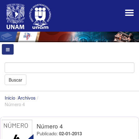
Navegación
principal
Contenido
principal
Barra
lateral
Buscar
Inicio
/
Archivos
/
Número 4
Número 4
Publicado:
02-01-2013