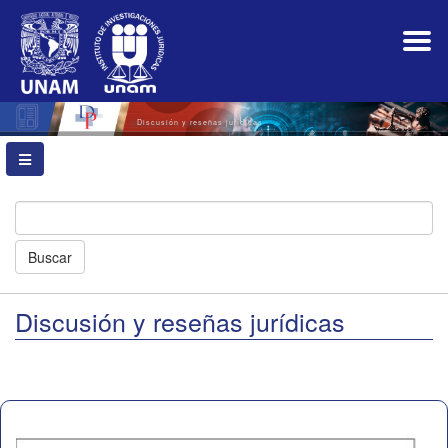
Navegación
principal
Contenido
principal
Barra
lateral
Discusión y reseñas jurídicas
Buscar
Discusión y reseñas jurídicas