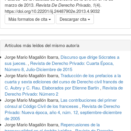
marzo de 2013.
Revista De Derecho Privado
,
1
(4).
https://doi.org/10.22201/iij.24487902e.2013.4.9032
Más formatos de cita
Descargar cita
Detalles
Artículos más leídos del mismo autor/a
del
Jorge Mario Magallón Ibarra,
Discurso que dirige Sócrates a
artículo
sus jueces.
,
Revista de Derecho Privado: Cuarta Época,
Número 8, Julio-Diciembre de 2015
Jorge Mario Magallón Ibarra,
Traducción de los prefacios a la
cuarta y sexta ediciones del curso de Derecho civil francés de
C. Aubry y C. Rau. Elaborados por Etienne Bartin
,
Revista de
Derecho Privado: Número 2
Jorge Mario Magallón Ibarra,
Las contribuciones del primer
cónsul al Código Civil de los franceses
,
Revista de Derecho
Privado: Nueva época, año 4, núm. 12, septiembre-diciembre
de 2005
Jorge Mario Magallón Ibarra,
Repercusiones de la
transexualidad en el ámbito jurídico
,
Revista de Derecho