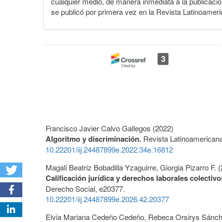
cualquier medio, de manera inmediata a la publicación
se publicó por primera vez en la Revista Latinoameri
3
Francisco Javier Calvo Gallegos (2022)
Algoritmo y discriminación.
Revista Latinoamericana
10.22201/iij.24487899e.2022.34e.16812
Magali Beatriz Bobadilla Yzaguirre, Giorgia Pizarro F. 
Calificación jurídica y derechos laborales colectiv
Derecho Social,
e20377.
10.22201/iij.24487899e.2026.42.20377
Elvia Mariana Cedeño Cedeño, Rebeca Orsirys Sánch