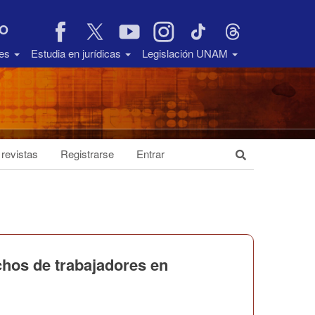
VO
des
Estudia en jurídicas
Legislación UNAM
 revistas
Registrarse
Entrar
chos de trabajadores en