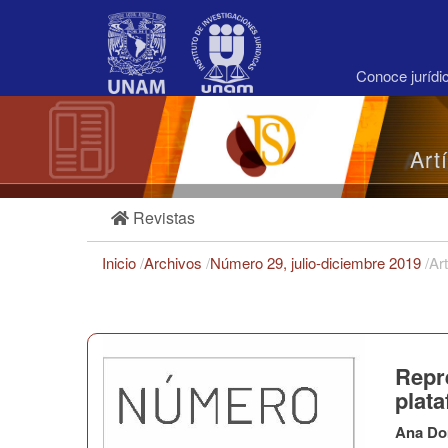
Navegación
principal
Contenido
principal
Conoce juríd
Barra
lateral
Art
Revistas
Inicio
/
Archivos
/
Número 29, julio-diciembre 2019
/
Ar
Repr
plat
Ana Do