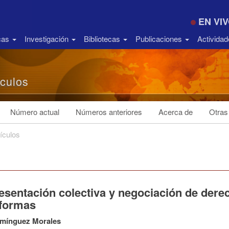
EN VI
icas
Investigación
Bibliotecas
Publicaciones
Activida
ículos
Número actual
Números anteriores
Acerca de
Otras
tículos
esentación colectiva y negociación de dere
aformas
mínguez Morales