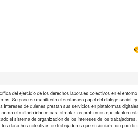
ífica del ejercicio de los derechos laborales colectivos en el entorno 
rmas. Se pone de manifiesto el destacado papel del diálogo social, que
s intereses de quienes prestan sus servicios en plataformas digitales
al como el método idóneo para afrontar los problemas que plantea est
icado el sistema de organización de los intereses de los trabajadore
 los derechos colectivos de trabajadores que ni siquiera han podido o