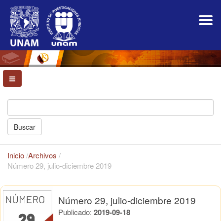
Navegación
principal
Contenido
principal
Barra
lateral
Buscar
Inicio
/
Archivos
/
Número 29, julio-diciembre 2019
Número 29, julio-diciembre 2019
Publicado:
2019-09-18