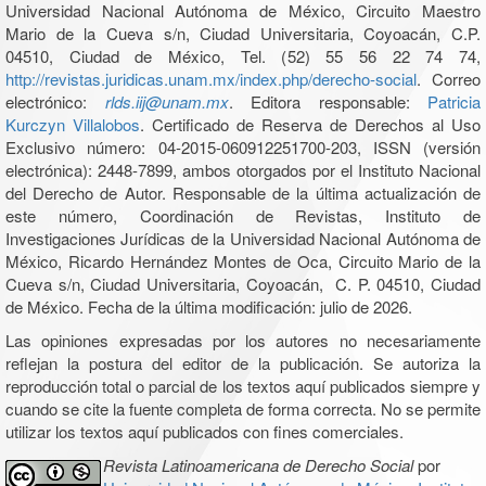
Universidad Nacional Autónoma de México, Circuito Maestro
Mario de la Cueva s/n, Ciudad Universitaria, Coyoacán, C.P.
04510, Ciudad de México, Tel. (52) 55 56 22 74 74,
http://revistas.juridicas.unam.mx/index.php/derecho-social
. Correo
electrónico:
rlds.iij@unam.mx
. Editora responsable:
Patricia
Kurczyn Villalobos
. Certificado de Reserva de Derechos al Uso
Exclusivo número: 04-2015-060912251700-203, ISSN (versión
electrónica): 2448-7899, ambos otorgados por el Instituto Nacional
del Derecho de Autor. Responsable de la última actualización de
este número, Coordinación de Revistas, Instituto de
Investigaciones Jurídicas de la Universidad Nacional Autónoma de
México, Ricardo Hernández Montes de Oca, Circuito Mario de la
Cueva s/n, Ciudad Universitaria, Coyoacán, C. P. 04510, Ciudad
de México. Fecha de la última modificación: julio de 2026.
Las opiniones expresadas por los autores no necesariamente
reflejan la postura del editor de la publicación. Se autoriza la
reproducción total o parcial de los textos aquí publicados siempre y
cuando se cite la fuente completa de forma correcta. No se permite
utilizar los textos aquí publicados con fines comerciales.
Revista Latinoamericana de Derecho Social
por