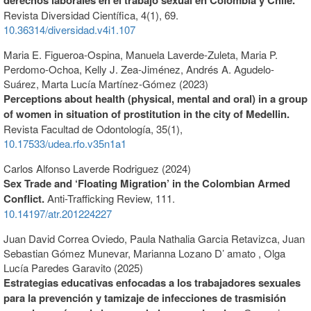
derechos laborales en el trabajo sexual en Colombia y Chile.
Revista Diversidad Científica,
4
(1),
69.
10.36314/diversidad.v4i1.107
Maria E. Figueroa-Ospina, Manuela Laverde-Zuleta, Maria P.
Perdomo-Ochoa, Kelly J. Zea-Jiménez, Andrés A. Agudelo-
Suárez, Marta Lucía Martínez-Gómez (2023)
Perceptions about health (physical, mental and oral) in a group
of women in situation of prostitution in the city of Medellin.
Revista Facultad de Odontología,
35
(1),
10.17533/udea.rfo.v35n1a1
Carlos Alfonso Laverde Rodriguez (2024)
Sex Trade and ‘Floating Migration’ in the Colombian Armed
Conflict.
Anti-Trafficking Review,
111.
10.14197/atr.201224227
Juan David Correa Oviedo, Paula Nathalia Garcia Retavizca, Juan
Sebastian Gómez Munevar, Marianna Lozano D’ amato , Olga
Lucía Paredes Garavito (2025)
Estrategias educativas enfocadas a los trabajadores sexuales
para la prevención y tamizaje de infecciones de trasmisión