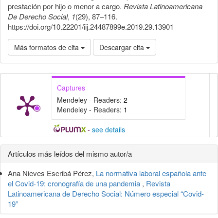
prestación por hijo o menor a cargo.
Revista Latinoamericana
De Derecho Social
,
1
(29), 87–116.
https://doi.org/10.22201/iij.24487899e.2019.29.13901
Más formatos de cita
Descargar cita
Captures
Mendeley - Readers:
2
Mendeley - Readers:
1
-
see details
Detalles
Artículos más leídos del mismo autor/a
del
Ana Nieves Escribá Pérez,
La normativa laboral española ante
artículo
el Covid-19: cronografía de una pandemia
,
Revista
Latinoamericana de Derecho Social: Número especial “Covid-
19”