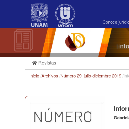
Navegación
principal
Contenido
principal
Conoce juríd
Barra
lateral
Inf
Revistas
Inicio
/
Archivos
/
Número 29, julio-diciembre 2019
/
In
Infor
Gabrie