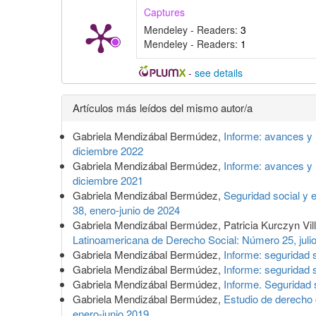
Captures
Mendeley - Readers:
3
Mendeley - Readers:
1
-
see details
Detalles
Artículos más leídos del mismo autor/a
del
Gabriela Mendizábal Bermúdez,
Informe: avances y 
artículo
diciembre 2022
Gabriela Mendizábal Bermúdez,
Informe: avances y 
diciembre 2021
Gabriela Mendizábal Bermúdez,
Seguridad social y
38, enero-junio de 2024
Gabriela Mendizábal Bermúdez, Patricia Kurczyn Vil
Latinoamericana de Derecho Social: Número 25, juli
Gabriela Mendizábal Bermúdez,
Informe: seguridad 
Gabriela Mendizábal Bermúdez,
Informe: seguridad 
Gabriela Mendizábal Bermúdez,
Informe. Seguridad 
Gabriela Mendizábal Bermúdez,
Estudio de derecho 
enero-junio 2019