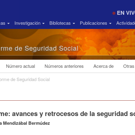
EN VI
icas
Investigación
Bibliotecas
Publicaciones
Activida
orme de Seguridad Social
Número actual
Números anteriores
Acerca de
Otras
forme de Seguridad Social
me: avances y retrocesos de la seguridad s
la Mendizábal Bermúdez