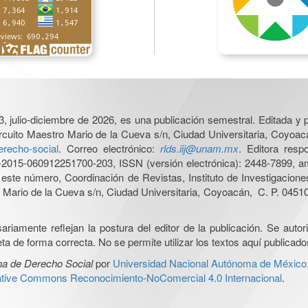
3, julio-diciembre de 2026, es una publicación semestral. Editada y p
cuito Maestro Mario de la Cueva s/n, Ciudad Universitaria, Coyoacá
derecho-social
. Correo electrónico:
rlds.iij@unam.mx
. Editora resp
015-060912251700-203, ISSN (versión electrónica): 2448-7899, amb
e este número, Coordinación de Revistas, Instituto de Investigacion
Mario de la Cueva s/n, Ciudad Universitaria, Coyoacán, C. P. 04510,
iamente reflejan la postura del editor de la publicación. Se autoriz
a de forma correcta. No se permite utilizar los textos aquí publicad
na de Derecho Social
por
Universidad Nacional Autónoma de México, I
ative Commons Reconocimiento-NoComercial 4.0 Internacional
.