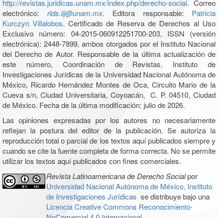
http://revistas.juridicas.unam.mx/index.php/derecho-social
. Correo
electrónico:
rlds.iij@unam.mx
. Editora responsable:
Patricia
Kurczyn Villalobos
. Certificado de Reserva de Derechos al Uso
Exclusivo número: 04-2015-060912251700-203, ISSN (versión
electrónica): 2448-7899, ambos otorgados por el Instituto Nacional
del Derecho de Autor. Responsable de la última actualización de
este número, Coordinación de Revistas, Instituto de
Investigaciones Jurídicas de la Universidad Nacional Autónoma de
México, Ricardo Hernández Montes de Oca, Circuito Mario de la
Cueva s/n, Ciudad Universitaria, Coyoacán, C. P. 04510, Ciudad
de México. Fecha de la última modificación: julio de 2026.
Las opiniones expresadas por los autores no necesariamente
reflejan la postura del editor de la publicación. Se autoriza la
reproducción total o parcial de los textos aquí publicados siempre y
cuando se cite la fuente completa de forma correcta. No se permite
utilizar los textos aquí publicados con fines comerciales.
Revista Latinoamericana de Derecho Social
por
Universidad Nacional Autónoma de México, Instituto
de Investigaciones Jurídicas
se distribuye bajo una
Licencia Creative Commons Reconocimiento-
NoComercial 4.0 Internacional
.