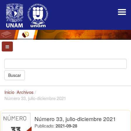
Navegación
principal
Contenido
principal
Barra
lateral
Buscar
Inicio
/
Archivos
/
Número 33, julio-diciembre 2021
Número 33, julio-diciembre 2021
Publicado:
2021-09-28