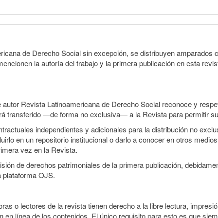
ericana de Derecho Social sin excepción, se distribuyen amparados c
encionen la autoría del trabajo y la primera publicación en esta revist
e autor Revista Latinoamericana de Derecho Social reconoce y respeta
será transferido —de forma no exclusiva— a la Revista para permitir su
ractuales independientes y adicionales para la distribución no exclusi
irlo en un repositorio institucional o darlo a conocer en otros medio
rimera vez en la Revista.
smisión de derechos patrimoniales de la primera publicación, debidamen
a plataforma OJS.
ras o lectores de la revista tienen derecho a la libre lectura, impresi
 en línea de los contenidos. El único requisito para esto es que siem