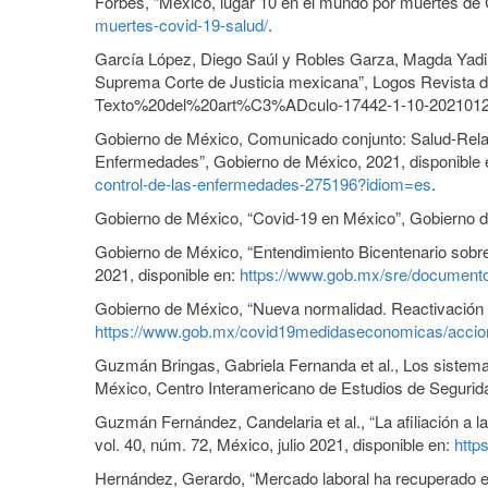
Forbes, “México, lugar 10 en el mundo por muertes de 
muertes-covid-19-salud/
.
García López, Diego Saúl y Robles Garza, Magda Yadira, 
Suprema Corte de Justicia mexicana”, Logos Revista de 
Texto%20del%20art%C3%ADculo-17442-1-10-20210128
Gobierno de México, Comunicado conjunto: Salud-Relac
Enfermedades”, Gobierno de México, 2021, disponible
control-de-las-enfermedades-275196?idiom=es
.
Gobierno de México, “Covid-19 en México”, Gobierno d
Gobierno de México, “Entendimiento Bicentenario sobr
2021, disponible en:
https://www.gob.mx/sre/documentos
Gobierno de México, “Nueva normalidad. Reactivación 
https://www.gob.mx/covid19medidaseconomicas/accio
Guzmán Bringas, Gabriela Fernanda et al., Los sistema
México, Centro Interamericano de Estudios de Segurida
Guzmán Fernández, Candelaria et al., “La afiliación a 
vol. 40, núm. 72, México, julio 2021, disponible en:
http
Hernández, Gerardo, “Mercado laboral ha recuperado el