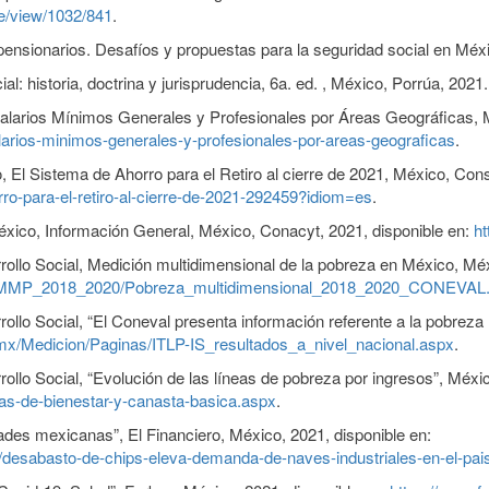
cle/view/1032/841
.
pensionarios. Desafíos y propuestas para la seguridad social en Méxi
: historia, doctrina y jurisprudencia, 6a. ed. , México, Porrúa, 2021.
Salarios Mínimos Generales y Profesionales por Áreas Geográficas, 
arios-minimos-generales-y-profesionales-por-areas-geograficas
.
 El Sistema de Ahorro para el Retiro al cierre de 2021, México, Cons
rro-para-el-retiro-al-cierre-de-2021-292459?idiom=es
.
xico, Información General, México, Conacyt, 2021, disponible en:
ht
rollo Social, Medición multidimensional de la pobreza en México, Méx
s/MMP_2018_2020/Pobreza_multidimensional_2018_2020_CONEVAL.
ollo Social, “El Coneval presenta información referente a la pobreza 
.mx/Medicion/Paginas/ITLP-IS_resultados_a_nivel_nacional.aspx
.
ollo Social, “Evolución de las líneas de pobreza por ingresos”, Méxi
as-de-bienestar-y-canasta-basica.aspx
.
des mexicanas”, El Financiero, México, 2021, disponible en:
desabasto-de-chips-eleva-demanda-de-naves-industriales-en-el-pais