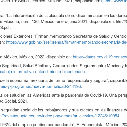
Covid-19: Salud”, Forbes, México, 2021, disponible en:
https://www.
“La interpretación de la cláusula de no discriminación en los derecho
Filosofía, núm. 136, México, enero-junio 2021, disponible en: file:
.pdf.
iones Exteriores “Firman memorando Secretaría de Salud y Centro E
 en:
https://www.gob.mx/sre/prensa/firman-memorando-secretaria-de-s
e México, México, 2022, disponible en:
https://datos.covid-19.cona
e Seguridad, Salud Pública y Comunidades Seguras entre México y 
/hoja-informativa-entendimiento-bicentenario
.
de la economía mexicana de forma responsable y segura”, disponibl
nes-y-programas/nueva-normalidad-244196
.
s de salud en las Américas ante la pandemia de Covid-19. Una perspe
d Social, 2021.
la seguridad social de los trabajadores y sus efectos en las finanz
s://revistas.uptc.edu.co/index.php/cenes/article/view/12246/10954
.
 93% del empleo perdido por pandemia”, El Economista, México, 202