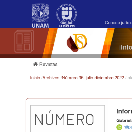
Navegación
principal
Contenido
principal
Conoce juríd
Barra
lateral
Inf
Revistas
Inicio
/
Archivos
/
Número 35, julio-diciembre 2022
/
In
Infor
Gabrie
http