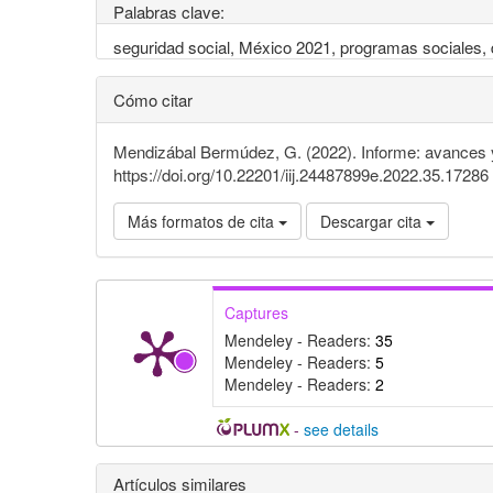
Palabras clave:
seguridad social, México 2021, programas sociales, d
Cómo citar
Mendizábal Bermúdez, G. (2022). Informe: avances y
https://doi.org/10.22201/iij.24487899e.2022.35.17286
Más formatos de cita
Descargar cita
Captures
Mendeley - Readers:
35
Mendeley - Readers:
5
Mendeley - Readers:
2
-
see details
Detalles
Artículos similares