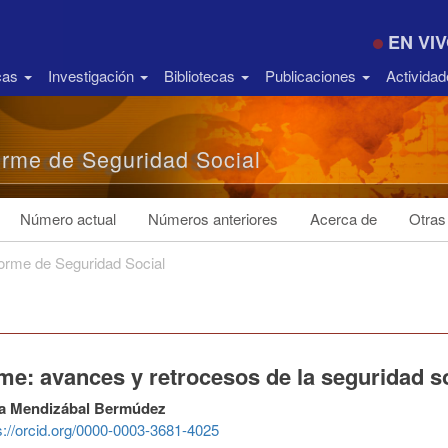
EN VI
icas
Investigación
Bibliotecas
Publicaciones
Activida
orme de Seguridad Social
Número actual
Números anteriores
Acerca de
Otras
forme de Seguridad Social
me: avances y retrocesos de la seguridad s
la Mendizábal Bermúdez
s://orcid.org/0000-0003-3681-4025