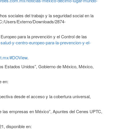
forbes.com.mx/noticias-mexico-decimo-lugar-mundo-
s sociales del trabajo y la seguridad social en la
///C:/Users/Externo/Downloads/2874-
uropeo para la prevención y el Control de las
alud-y-centro-europeo-para-la-prevencion-y-el-
cyt.mx/#DOView
.
los Estados Unidos”, Gobierno de México, México,
e en:
ctiva desde el acceso y la cobertura universal,
as de las empresas en México”, Apuntes del Cenes UPTC,
1, disponible en: