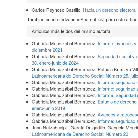
del
Carlos Reynoso Castillo,
Hacia un derecho electoral 
artículo
También puede {advancedSearchLink} para este artícul
Artículos más leídos del mismo autor/a
Gabriela Mendizábal Bermúdez,
Informe: avances y 
diciembre 2021
Gabriela Mendizábal Bermúdez,
Seguridad social y
38, enero-junio de 2024
Gabriela Mendizábal Bermúdez, Patricia Kurczyn Vil
Latinoamericana de Derecho Social: Número 25, juli
Gabriela Mendizábal Bermúdez,
Informe: seguridad 
Gabriela Mendizábal Bermúdez,
Informe: seguridad 
Gabriela Mendizábal Bermúdez,
Informe. Seguridad 
Gabriela Mendizábal Bermúdez,
Estudio de derecho 
enero-junio 2019
Gabriela Mendizábal Bermúdez,
Avances y retroceso
Gabriela Mendizábal Bermúdez,
Informe: seguridad 
Juan Netzahualpilli García Delgadillo, Gabriela Men
Latinoamericana de Derecho Social: Número 20