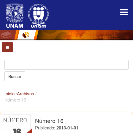
Navegación
principal
Contenido
principal
Barra
lateral
Buscar
Inicio
/
Archivos
/
Número 16
Número 16
Publicado:
2013-01-01