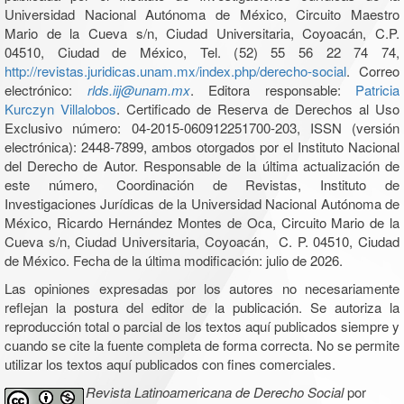
Universidad Nacional Autónoma de México, Circuito Maestro
Mario de la Cueva s/n, Ciudad Universitaria, Coyoacán, C.P.
04510, Ciudad de México, Tel. (52) 55 56 22 74 74,
http://revistas.juridicas.unam.mx/index.php/derecho-social
. Correo
electrónico:
rlds.iij@unam.mx
. Editora responsable:
Patricia
Kurczyn Villalobos
. Certificado de Reserva de Derechos al Uso
Exclusivo número: 04-2015-060912251700-203, ISSN (versión
electrónica): 2448-7899, ambos otorgados por el Instituto Nacional
del Derecho de Autor. Responsable de la última actualización de
este número, Coordinación de Revistas, Instituto de
Investigaciones Jurídicas de la Universidad Nacional Autónoma de
México, Ricardo Hernández Montes de Oca, Circuito Mario de la
Cueva s/n, Ciudad Universitaria, Coyoacán, C. P. 04510, Ciudad
de México. Fecha de la última modificación: julio de 2026.
Las opiniones expresadas por los autores no necesariamente
reflejan la postura del editor de la publicación. Se autoriza la
reproducción total o parcial de los textos aquí publicados siempre y
cuando se cite la fuente completa de forma correcta. No se permite
utilizar los textos aquí publicados con fines comerciales.
Revista Latinoamericana de Derecho Social
por