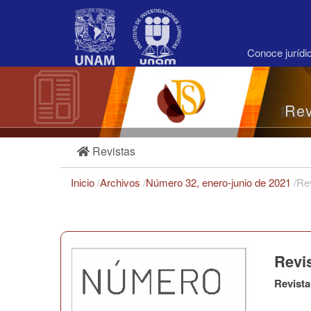
Navegación
principal
Contenido
principal
Conoce juríd
Barra
lateral
Rev
Revistas
Inicio
/
Archivos
/
Número 32, enero-junio de 2021
/
Re
Revi
Revista