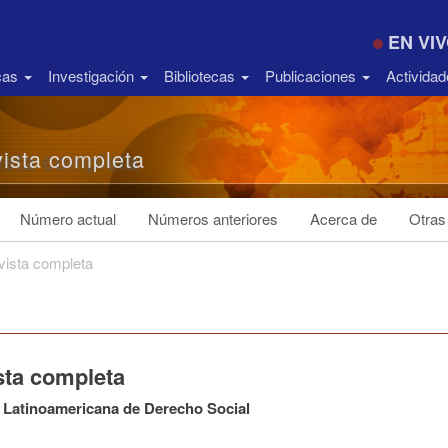
EN VI
icas
Investigación
Bibliotecas
Publicaciones
Activida
ista completa
Número actual
Números anteriores
Acerca de
Otras
vista completa
sta completa
 Latinoamericana de Derecho Social