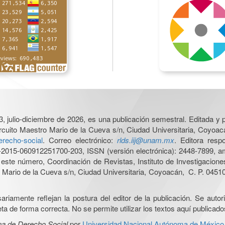
3, julio-diciembre de 2026, es una publicación semestral. Editada y p
cuito Maestro Mario de la Cueva s/n, Ciudad Universitaria, Coyoacá
derecho-social
. Correo electrónico:
rlds.iij@unam.mx
. Editora resp
015-060912251700-203, ISSN (versión electrónica): 2448-7899, amb
e este número, Coordinación de Revistas, Instituto de Investigacion
Mario de la Cueva s/n, Ciudad Universitaria, Coyoacán, C. P. 04510,
iamente reflejan la postura del editor de la publicación. Se autoriz
a de forma correcta. No se permite utilizar los textos aquí publicad
na de Derecho Social
por
Universidad Nacional Autónoma de México, I