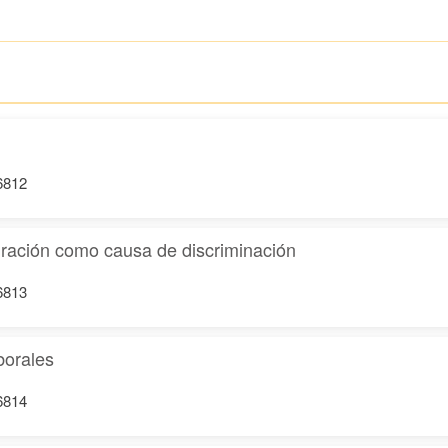
16812
uración como causa de discriminación
16813
borales
16814