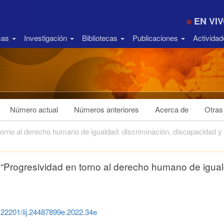
EN VI
icas
Investigación
Bibliotecas
Publicaciones
Activida
Número actual
Números anteriores
Acerca de
Otras
orno al derecho humano de igualdad: discriminación, discapacidad y
“Progresividad en torno al derecho humano de igual
0.22201/iij.24487899e.2022.34e