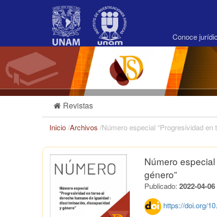
Navegación
principal
Contenido
principal
Conoce juríd
Barra
lateral
Revistas
Inicio
/
Archivos
/
Número especial “Progresividad en t
Número especial 
género”
Publicado:
2022-04-06
https://doi.org/1