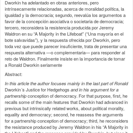
Dworkin ha adelantado en obras anteriores, pero
intrínsecamente relacionadas, acerca de moralidad política, la
igualdad y la democracia; segundo, reevalúa los argumentos a
favor de la concepción asociativa o societaria de democracia;
tercero, reconsidera la resistencia producida por Jeremy
Waldron en su “A Majority in the Lifeboat” (“Una mayoría en el
bote salvavidas”), y la respuesta ofrecida por Dworkin, pero
toda vez que puede parecer insuficiente, trata de presentar una
respuesta alternativa —o complementaria— para responder al
reto de Waldron. Finalmente insiste en la importancia de tomar
a Ronald Dworkin seriamente
Abstract:
In this article the author focuses mainly in the last part of Ronald
Dworkin´s Justice for Hedgehogs
and in his argument for a
partnership
conception of democracy. For that purpose, first, he
recalls some of the main features that Dworkin had advanced in
previous but intrinsically related works, about political morality,
equality and democracy; second, he reassess the arguments
for a partnership conception of democracy; third, he reconsiders
the resistance produced by Jeremy Waldron in his “A Majority in