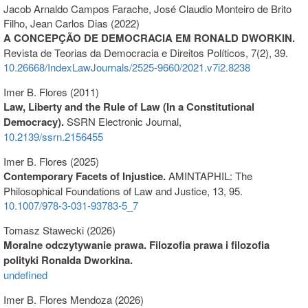
Jacob Arnaldo Campos Farache, José Claudio Monteiro de Brito
Filho, Jean Carlos Dias (2022)
A CONCEPÇÃO DE DEMOCRACIA EM RONALD DWORKIN.
Revista de Teorias da Democracia e Direitos Políticos,
7
(2),
39.
10.26668/IndexLawJournals/2525-9660/2021.v7i2.8238
Imer B. Flores (2011)
Law, Liberty and the Rule of Law (In a Constitutional
Democracy).
SSRN Electronic Journal,
10.2139/ssrn.2156455
Imer B. Flores (2025)
Contemporary Facets of Injustice.
AMINTAPHIL: The
Philosophical Foundations of Law and Justice,
13
,
95.
10.1007/978-3-031-93783-5_7
Tomasz Stawecki (2026)
Moralne odczytywanie prawa. Filozofia prawa i filozofia
polityki Ronalda Dworkina.
undefined
Imer B. Flores Mendoza (2026)