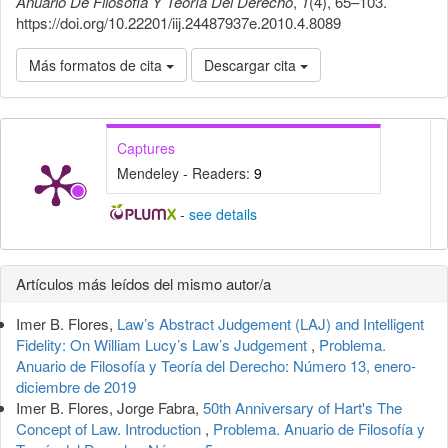
Anuario De Filosofía Y Teoría Del Derecho
,
1
(4), 65–103.
https://doi.org/10.22201/iij.24487937e.2010.4.8089
Más formatos de cita
Descargar cita
Captures
Mendeley - Readers:
9
-
see details
Detalles
Artículos más leídos del mismo autor/a
del
Imer B. Flores,
Law’s Abstract Judgement (LAJ) and Intelligent
artículo
Fidelity: On William Lucy’s Law’s Judgement
,
Problema.
Anuario de Filosofía y Teoría del Derecho: Número 13, enero-
diciembre de 2019
Imer B. Flores, Jorge Fabra,
50th Anniversary of Hart's The
Concept of Law. Introduction
,
Problema. Anuario de Filosofía y