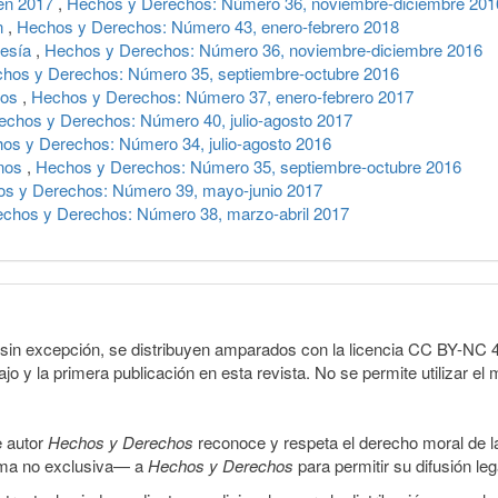
en 2017
,
Hechos y Derechos: Número 36, noviembre-diciembre 201
an
,
Hechos y Derechos: Número 43, enero-febrero 2018
resía
,
Hechos y Derechos: Número 36, noviembre-diciembre 2016
hos y Derechos: Número 35, septiembre-octubre 2016
jos
,
Hechos y Derechos: Número 37, enero-febrero 2017
echos y Derechos: Número 40, julio-agosto 2017
os y Derechos: Número 34, julio-agosto 2016
anos
,
Hechos y Derechos: Número 35, septiembre-octubre 2016
s y Derechos: Número 39, mayo-junio 2017
chos y Derechos: Número 38, marzo-abril 2017
sin excepción, se distribuyen amparados con la licencia CC BY-NC 4.0 
o y la primera publicación en esta revista. No se permite utilizar el 
e autor
Hechos y Derechos
reconoce y respeta el derecho moral de las
orma no exclusiva— a
Hechos y Derechos
para permitir su difusión le