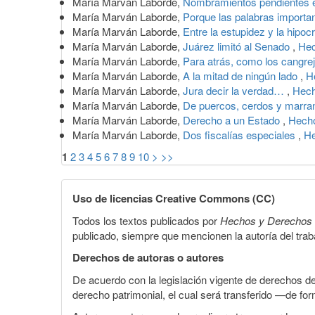
María Marván Laborde,
Nombramientos pendientes 
María Marván Laborde,
Porque las palabras import
María Marván Laborde,
Entre la estupidez y la hipoc
María Marván Laborde,
Juárez limitó al Senado
,
Hec
María Marván Laborde,
Para atrás, como los cangre
María Marván Laborde,
A la mitad de ningún lado
,
H
María Marván Laborde,
Jura decir la verdad…
,
Hech
María Marván Laborde,
De puercos, cerdos y marr
María Marván Laborde,
Derecho a un Estado
,
Hecho
María Marván Laborde,
Dos fiscalías especiales
,
He
1
2
3
4
5
6
7
8
9
10
>
>>
Uso de licencias Creative Commons (CC)
Todos los textos publicados por
Hechos y Derechos
publicado, siempre que mencionen la autoría del trabaj
Derechos de autoras o autores
De acuerdo con la legislación vigente de derechos d
derecho patrimonial, el cual será transferido —de f