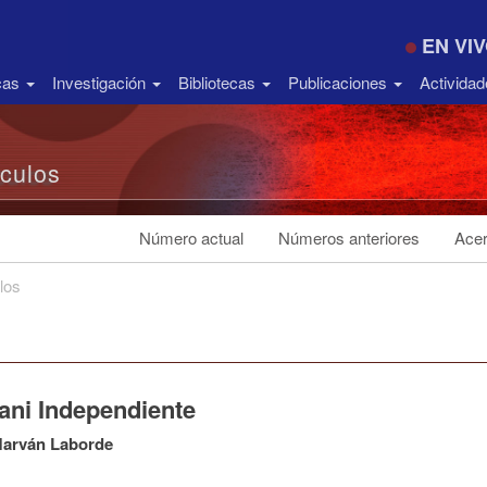
EN VI
icas
Investigación
Bibliotecas
Publicaciones
Activida
ículos
Número actual
Números anteriores
Acer
los
ani Independiente
Marván Laborde