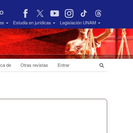
VO
des
Estudia en jurídicas
Legislación UNAM
ca de
Otras revistas
Entrar