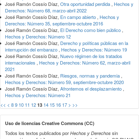
José Ramón Cossío Díaz,
Otra oportunidad perdida
,
Hechos y
Derechos: Número 68, marzo-abril 2022
José Ramón Cossío Díaz,
En campo abierto
,
Hechos y
Derechos: Número 35, septiembre-octubre 2016
José Ramón Cossío Díaz,
El Derecho como bien público
,
Hechos y Derechos: Número 12
José Ramón Cossío Díaz,
Derecho y políticas públicas en la
interrupción del embarazo
,
Hechos y Derechos: Número 19
José Ramón Cossío Díaz,
Nuevo régimen de los tratados
internacionales
,
Hechos y Derechos: Número 62, marzo-abril
2021
José Ramón Cossío Díaz,
Riesgos, normas y pandemia
,
Hechos y Derechos: Número 59, septiembre-octubre 2020
José Ramón Cossío Díaz,
Afrontemos el desplazamiento
,
Hechos y Derechos: Número 21
<<
<
8
9
10
11
12
13
14
15
16
17
>
>>
Uso de licencias Creative Commons (CC)
Todos los textos publicados por
Hechos y Derechos
sin