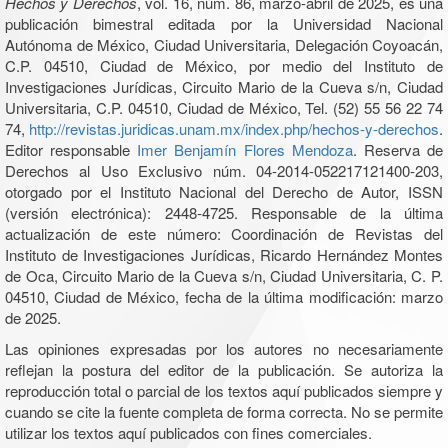
Hechos y Derechos
, vol. 16, núm. 86, marzo-abril de 2025, es una
publicación bimestral editada por la Universidad Nacional
Autónoma de México, Ciudad Universitaria, Delegación Coyoacán,
C.P. 04510, Ciudad de México, por medio del Instituto de
Investigaciones Jurídicas, Circuito Mario de la Cueva s/n, Ciudad
Universitaria, C.P. 04510, Ciudad de México, Tel. (52) 55 56 22 74
74,
http://revistas.juridicas.unam.mx/index.php/hechos-y-derechos
.
Editor responsable
Imer Benjamín Flores Mendoza
. Reserva de
Derechos al Uso Exclusivo núm. 04-2014-052217121400-203,
otorgado por el Instituto Nacional del Derecho de Autor, ISSN
(versión electrónica): 2448-4725. Responsable de la última
actualización de este número: Coordinación de Revistas del
Instituto de Investigaciones Jurídicas, Ricardo Hernández Montes
de Oca, Circuito Mario de la Cueva s/n, Ciudad Universitaria, C. P.
04510, Ciudad de México, fecha de la última modificación: marzo
de 2025.
Las opiniones expresadas por los autores no necesariamente
reflejan la postura del editor de la publicación. Se autoriza la
reproducción total o parcial de los textos aquí publicados siempre y
cuando se cite la fuente completa de forma correcta. No se permite
utilizar los textos aquí publicados con fines comerciales.